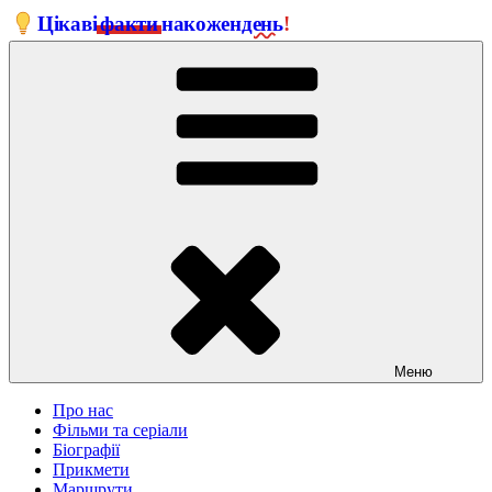
Перейти
Цікаві
факти
на
кожен
день
!
до
вмісту
Меню
Про нас
Фільми та серіали
Біографії
Прикмети
Маршрути