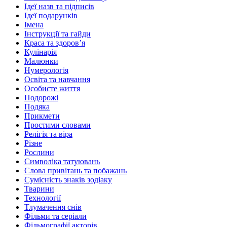
Ідеї назв та підписів
Ідеї подарунків
Імена
Інструкції та гайди
Краса та здоровʼя
Кулінарія
Малюнки
Нумерологія
Освіта та навчання
Особисте життя
Подорожі
Подяка
Прикмети
Простими словами
Релігія та віра
Різне
Рослини
Символіка татуювань
Слова привітань та побажань
Сумісність знаків зодіаку
Тварини
Технології
Тлумачення снів
Фільми та серіали
Фільмографії акторів