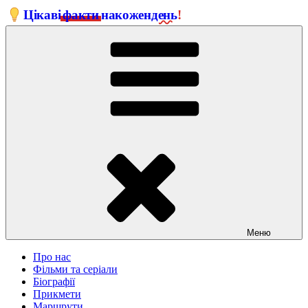
Перейти
Цікаві
факти
на
кожен
день
!
до
вмісту
Меню
Про нас
Фільми та серіали
Біографії
Прикмети
Маршрути