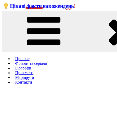
Перейти
Цікаві
факти
на
кожен
день
!
до
вмісту
Про нас
Фільми та серіали
Біографії
Прикмети
Маршрути
Контакти