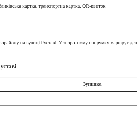
банківська картка, транспортна картка, QR-квиток
ікрорайону на вулиці Руставі. У зворотному напрямку маршрут де
уставі
Зупинка