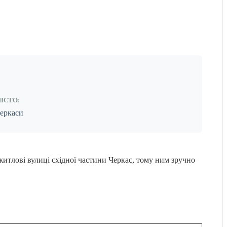
ІСТО:
еркаси
итлові вулиці східної частини Черкас, тому ним зручно