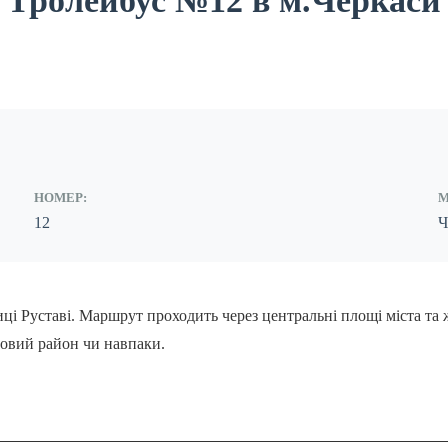
Тролейбус №12 в м.Черкаси
НОМЕР:
М
12
Ч
і Руставі. Маршрут проходить через центральні площі міста та ж
товий район чи навпаки.