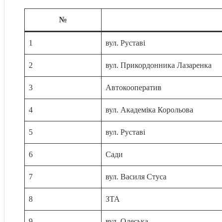
№
1
вул. Руставі
2
вул. Прикордонника Лазаренка
3
Автокооператив
4
вул. Академіка Корольова
5
вул. Руставі
6
Сади
7
вул. Василя Стуса
8
ЗТА
9
вул. Одеська