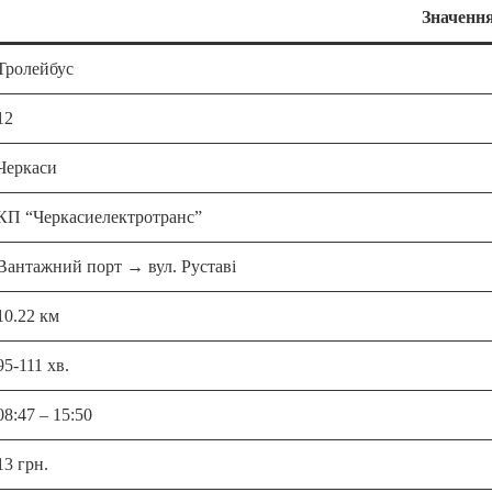
Значенн
Тролейбус
12
Черкаси
КП “Черкасиелектротранс”
Вантажний порт → вул. Руставі
10.22 км
95-111 хв.
08:47 – 15:50
13 грн.