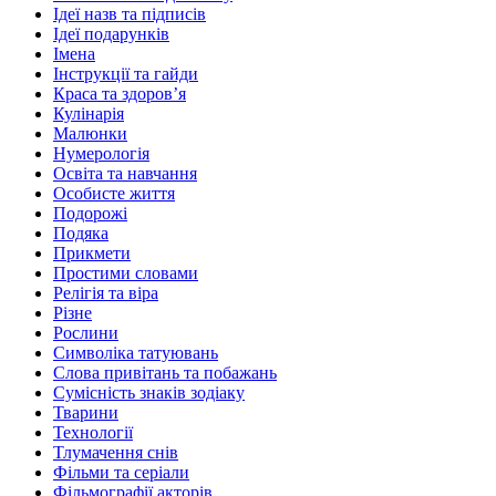
Ідеї назв та підписів
Ідеї подарунків
Імена
Інструкції та гайди
Краса та здоровʼя
Кулінарія
Малюнки
Нумерологія
Освіта та навчання
Особисте життя
Подорожі
Подяка
Прикмети
Простими словами
Релігія та віра
Різне
Рослини
Символіка татуювань
Слова привітань та побажань
Сумісність знаків зодіаку
Тварини
Технології
Тлумачення снів
Фільми та серіали
Фільмографії акторів