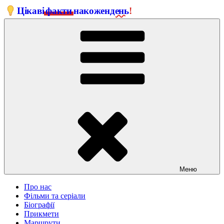
Перейти
Цікаві
факти
на
кожен
день
!
до
вмісту
Меню
Про нас
Фільми та серіали
Біографії
Прикмети
Маршрути