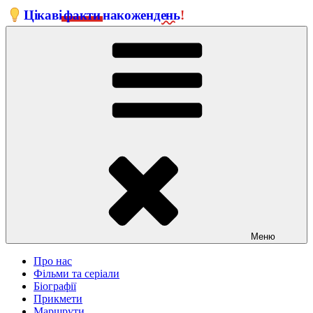
Перейти
Цікаві
факти
на
кожен
день
!
до
вмісту
Меню
Про нас
Фільми та серіали
Біографії
Прикмети
Маршрути