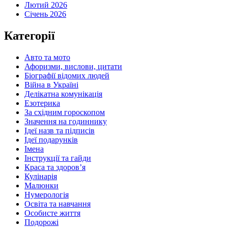
Лютий 2026
Січень 2026
Категорії
Авто та мото
Афоризми, вислови, цитати
Біографії відомих людей
Війна в Україні
Делікатна комунікація
Езотерика
За східним гороскопом
Значення на годиннику
Ідеї назв та підписів
Ідеї подарунків
Імена
Інструкції та гайди
Краса та здоровʼя
Кулінарія
Малюнки
Нумерологія
Освіта та навчання
Особисте життя
Подорожі