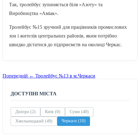
Так, тролейбус зупиняється біля «Азоту» та
Виробництва «Аміак».
Тролейбус №15 зручний для працівників промислових
зон і жителів центральних районів, яким потрібно
швидко дістатися до підприємств на околиці Черкас.
Навігація
Попередній
Попередній
←
Тролейбус №13 в м.Черкаси
маршрут
записів
ДОСТУПНІ МІСТА
Дніпро (2)
Київ (0)
Суми (40)
Черкаси (10)
Хмельницький (49)