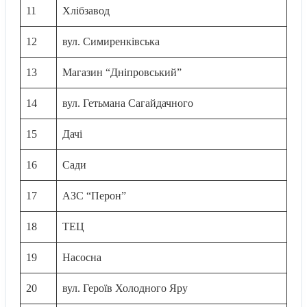
11
Хлібзавод
12
вул. Симиренківська
13
Магазин “Дніпровський”
14
вул. Гетьмана Сагайдачного
15
Дачі
16
Сади
17
АЗС “Перон”
18
ТЕЦ
19
Насосна
20
вул. Героїв Холодного Яру