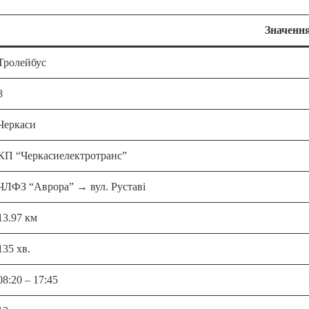
Значенн
Тролейбус
8
Черкаси
КП “Черкасиелектро­транс”
ЧЛФЗ “Аврора” → вул. Руставі
13.97 км
135 хв.
08:20 – 17:45