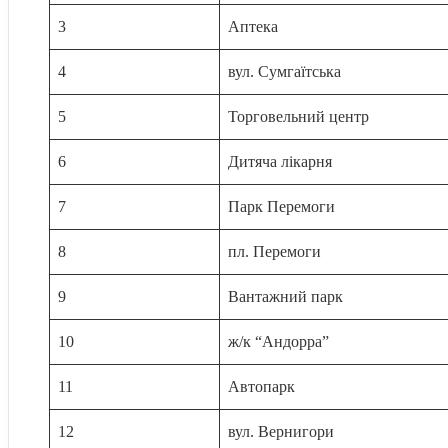
3
Аптека
4
вул. Сумгаїтська
5
Торговельний центр
6
Дитяча лікарня
7
Парк Перемоги
8
пл. Перемоги
9
Вантажний парк
10
ж/к “Андорра”
11
Автопарк
12
вул. Вернигори