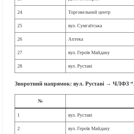
24
Торговельний центр
25
вул. Сумгаїтська
26
Аптека
27
вул. Героїв Майдану
28
вул. Руставі
Зворотний напрямок: вул. Руставі → ЧЛФЗ 
№
1
вул. Руставі
2
вул. Героїв Майдану