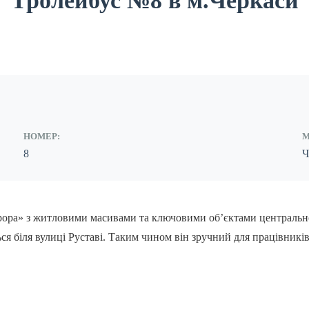
Тролейбус №8 в м.Черкаси
НОМЕР:
М
8
Ч
ора» з житловими масивами та ключовими об’єктами центральної
я біля вулиці Руставі. Таким чином він зручний для працівників з