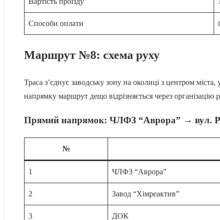
Вартість проїзду
Способи оплати
Маршрут №8: схема руху
Траса з’єднує заводську зону на околиці з центром міста
напрямку маршрут дещо відрізняється через організацію р
Прямий напрямок: ЧЛФЗ “Аврора” → вул. Р
№
1
ЧЛФЗ “Аврора”
2
Завод “Хімреактив”
3
ДОК