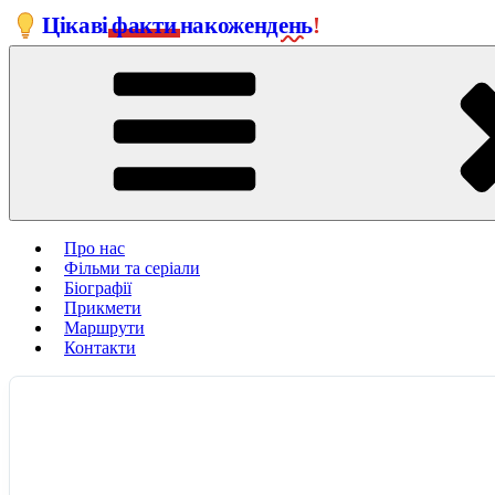
Перейти
Цікаві
факти
на
кожен
день
!
до
вмісту
Про нас
Фільми та серіали
Біографії
Прикмети
Маршрути
Контакти