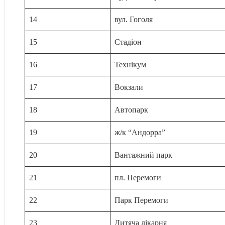
14
вул. Гоголя
15
Стадіон
16
Технікум
17
Вокзали
18
Автопарк
19
ж/к “Андорра”
20
Вантажний парк
21
пл. Перемоги
22
Парк Перемоги
23
Дитяча лікарня