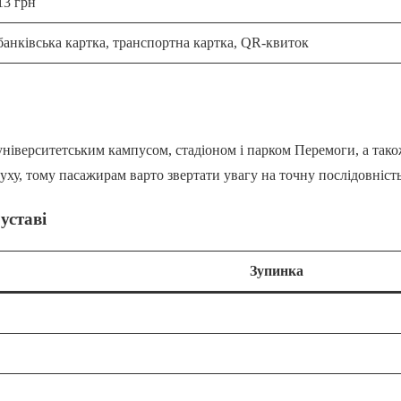
13 грн
банківська картка, транспортна картка, QR-квиток
, університетським кампусом, стадіоном і парком Перемоги, а так
уху, тому пасажирам варто звертати увагу на точну послідовніст
уставі
Зупинка