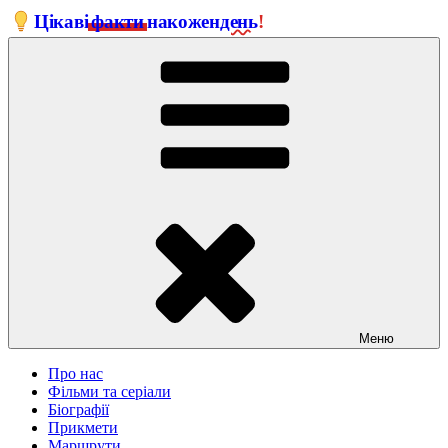
Перейти
Цікаві
факти
на
кожен
день
!
до
вмісту
Меню
Про нас
Фільми та серіали
Біографії
Прикмети
Маршрути