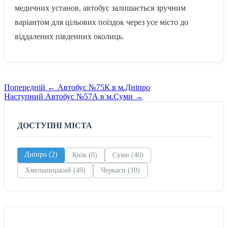
медичних установ, автобус залишається зручним
варіантом для цільових поїздок через усе місто до
віддалених південних околиць.
Навігація
Попередній
Попередній
←
Автобус №75К в м.Дніпро
маршрут
Наступний
Наступний
Автобус №57А в м.Суми
→
записів
маршрут
ДОСТУПНІ МІСТА
Дніпро (2)
Київ (0)
Суми (40)
Хмельницький (49)
Черкаси (10)