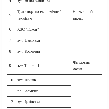
4
вул. Яснополянська
Транспортно-економічний
Навчальний
5
технікум
заклад
6
АЗС “Юкон”
7
вул. Панікахи
8
вул. Космічна
Житловий
9
ж/м Тополя-1
масив
10
вул. Шинна
11
пл. Космічна
12
вул. Ірпiнська