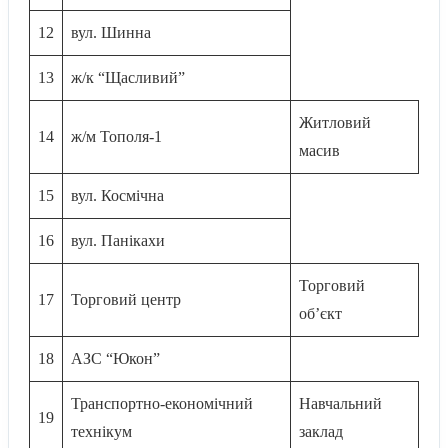
12
вул. Шинна
13
ж/к “Щасливий”
Житловий
14
ж/м Тополя-1
масив
15
вул. Космічна
16
вул. Панікахи
Торговий
17
Торговий центр
об’єкт
18
АЗС “Юкон”
Транспортно-економічний
Навчальний
19
технікум
заклад