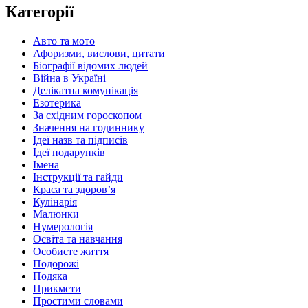
Категорії
Авто та мото
Афоризми, вислови, цитати
Біографії відомих людей
Війна в Україні
Делікатна комунікація
Езотерика
За східним гороскопом
Значення на годиннику
Ідеї назв та підписів
Ідеї подарунків
Імена
Інструкції та гайди
Краса та здоровʼя
Кулінарія
Малюнки
Нумерологія
Освіта та навчання
Особисте життя
Подорожі
Подяка
Прикмети
Простими словами