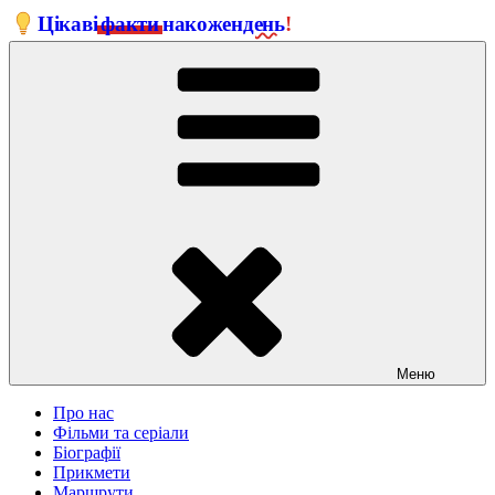
Перейти
Цікаві
факти
на
кожен
день
!
до
вмісту
Меню
Про нас
Фільми та серіали
Біографії
Прикмети
Маршрути