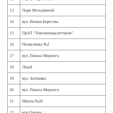
13
Парк Молодіжний
14
вул. Нижня Берегова
15
ПрАТ “Хмельницьклегпром”
16
Поліклініка №2
17
вул. Панаса Мирного
18
Ліцей
19
вул. Залізняка
20
вул. Панаса Мирного
21
Школа №28
22
м/н Озерна