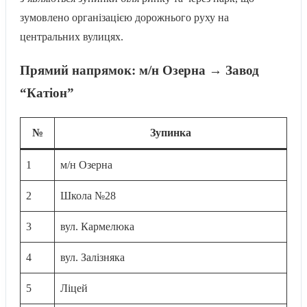
зумовлено організацією дорожнього руху на
центральних вулицях.
Прямий напрямок: м/н Озерна → Завод
“Катіон”
№
Зупинка
1
м/н Озерна
2
Школа №28
3
вул. Кармелюка
4
вул. Залізняка
5
Ліцей