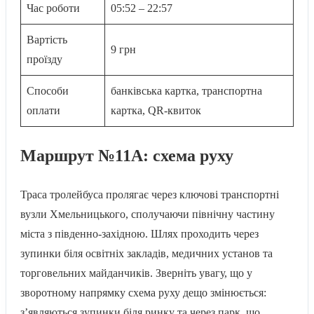
Час роботи
05:52 – 22:57
Вартість
9 грн
проїзду
Способи
банківська картка, транспортна
оплати
картка, QR-квиток
Маршрут №11A: схема руху
Траса тролейбуса пролягає через ключові транспортні
вузли Хмельницького, сполучаючи північну частину
міста з південно-західною. Шлях проходить через
зупинки біля освітніх закладів, медичних установ та
торговельних майданчиків. Зверніть увагу, що у
зворотному напрямку схема руху дещо змінюється:
з’являються зупинки біля ринку та через парк, що