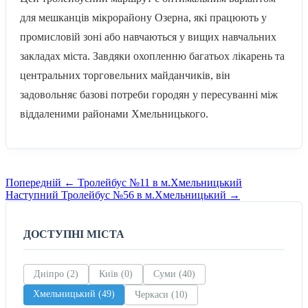
для мешканців мікрорайону Озерна, які працюють у
промисловій зоні або навчаються у вищих навчальних
закладах міста. Завдяки охопленню багатьох лікарень та
центральних торговельних майданчиків, він
задовольняє базові потреби городян у пересуванні між
віддаленими районами Хмельницького.
Навігація
Попередній
Попередній
←
Тролейбус №11 в м.Хмельницький
маршрут
Наступний
Наступний
Тролейбус №56 в м.Хмельницький
→
записів
маршрут
ДОСТУПНІ МІСТА
Дніпро (2)
Київ (0)
Суми (40)
Хмельницький (49)
Черкаси (10)