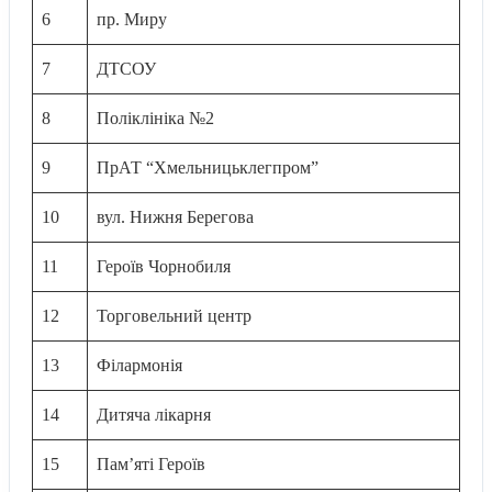
6
пр. Миру
7
ДТСОУ
8
Поліклініка №2
9
ПрАТ “Хмельницьклегпром”
10
вул. Нижня Берегова
11
Героїв Чорнобиля
12
Торговельний центр
13
Філармонія
14
Дитяча лікарня
15
Пам’яті Героїв