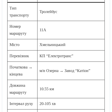
Тип
Тролейбус
транспорту
Номер
11A
маршруту
Місто
Хмельницький
Перевізник
КП “Електротранс”
Початкова →
м/н Озерна → Завод “Катіон”
кінцева
Довжина
10.55 км
маршруту
Інтервал руху
20-105 хв