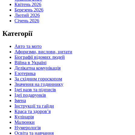
Квітень 2026
Березень 2026
Лютий 2026
Січень 2026
Категорії
Авто та мото
Афоризми, вислови, цитати
Біографії відомих людей
Війна в Україні
Делікатна комунікація
Езотерика
За східним гороскопом
Значення на годиннику
Ідеї назв та підписів
Ідеї подарунків
Імена
Інструкції та гайди
Краса та здоровʼя
Кулінарія
Малюнки
Нумерологія
Освіта та навчання