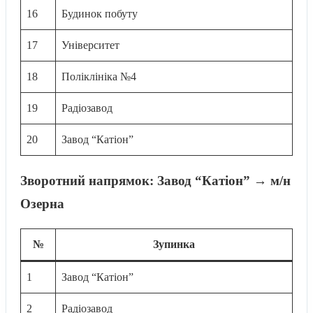
16
Будинок побуту
17
Університет
18
Поліклініка №4
19
Радіозавод
20
Завод “Катіон”
Зворотний напрямок: Завод “Катіон” → м/н
Озерна
№
Зупинка
1
Завод “Катіон”
2
Радіозавод