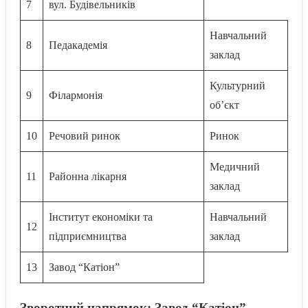
7
вул. Будівельників
Навчальний
8
Педакадемія
заклад
Культурний
9
Філармонія
об’єкт
10
Речовий ринок
Ринок
Медичний
11
Районна лікарня
заклад
Інститут економіки та
Навчальний
12
підприємництва
заклад
13
Завод “Катіон”
Зворотний напрямок: Завод “Катіон” →