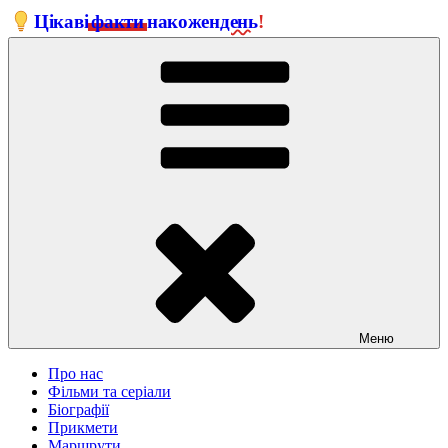
Перейти
Цікаві
факти
на
кожен
день
!
до
вмісту
Меню
Про нас
Фільми та серіали
Біографії
Прикмети
Маршрути