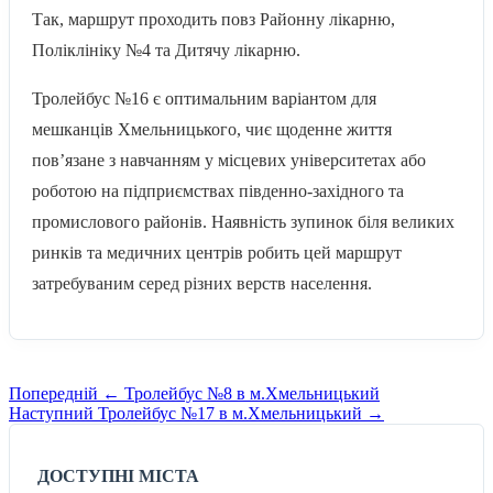
Так, маршрут проходить повз Районну лікарню,
Поліклініку №4 та Дитячу лікарню.
Тролейбус №16 є оптимальним варіантом для
мешканців Хмельницького, чиє щоденне життя
пов’язане з навчанням у місцевих університетах або
роботою на підприємствах південно-західного та
промислового районів. Наявність зупинок біля великих
ринків та медичних центрів робить цей маршрут
затребуваним серед різних верств населення.
Навігація
Попередній
Попередній
←
Тролейбус №8 в м.Хмельницький
маршрут
Наступний
Наступний
Тролейбус №17 в м.Хмельницький
→
записів
маршрут
ДОСТУПНІ МІСТА