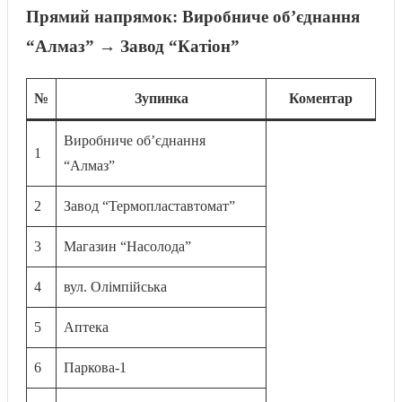
Прямий напрямок: Виробниче обʼєднання
“Алмаз” → Завод “Катіон”
№
Зупинка
Коментар
Виробниче обʼєднання
1
“Алмаз”
2
Завод “Термопластавтомат”
3
Магазин “Насолода”
4
вул. Олімпійська
5
Аптека
6
Паркова-1