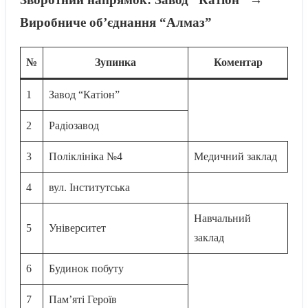
Виробниче обʼєднання “Алмаз”
№
Зупинка
Коментар
1
Завод “Катіон”
2
Радіозавод
3
Поліклініка №4
Медичний заклад
4
вул. Інститутська
Навчальний
5
Університет
заклад
6
Будинок побуту
7
Пам’яті Героїв