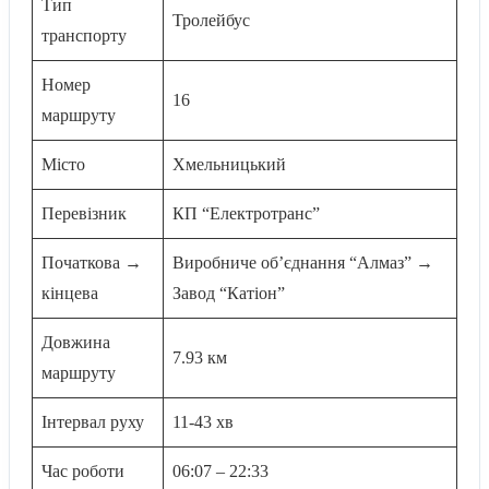
Тип
Тролейбус
транспорту
Номер
16
маршруту
Місто
Хмельницький
Перевізник
КП “Електротранс”
Початкова →
Виробниче обʼєднання “Алмаз” →
кінцева
Завод “Катіон”
Довжина
7.93 км
маршруту
Інтервал руху
11-43 хв
Час роботи
06:07 – 22:33