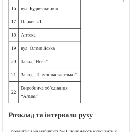
16
вул. Будівельників
17
Паркова-1
18
Аптека
19
вул. Олімпійська
20
Завод “Нева”
21
Завод “Термопластавтомат”
Виробниче обʼєднання
22
“Алмаз”
Розклад та інтервали руху
Тролейбуси на маршруті №16 починають курсувати о