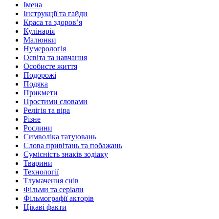
Імена
Інструкції та гайди
Краса та здоровʼя
Кулінарія
Малюнки
Нумерологія
Освіта та навчання
Особисте життя
Подорожі
Подяка
Прикмети
Простими словами
Релігія та віра
Різне
Рослини
Символіка татуювань
Слова привітань та побажань
Сумісність знаків зодіаку
Тварини
Технології
Тлумачення снів
Фільми та серіали
Фільмографії акторів
Цікаві факти