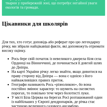
тварин у прибережній зоні, що потребує негайної уваги
екологів та громади.
Цікавинки для школярів
Для тих, хто готує доповідь або реферат про цю легендарну
річку, ми зібрали найцікавіші факти, які допоможуть отримати
високу оцінку.
Рось бере свій початок із невеликого джерела біля села
Ординці на Вінниччині, де починається її довгий шлях
до Дніпра.
На карті України річку легко знайти, якщо дивитися на
праву сторону від Дніпра — вона є однією з його
найважливіших правих приток.
Географи називають Рось «різноликою», бо вона
постійно змінює характер: то шумить на скелястих
порогах, то повільно тече через болотисті луки.
У місті Біла Церква на берегах Росі розташований один
із найбільших у Європі дендропарків, де річка стає
частиною величного садового ансамблю.