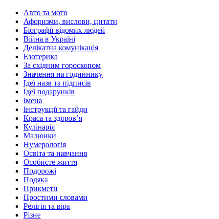
Авто та мото
Афоризми, вислови, цитати
Біографії відомих людей
Війна в Україні
Делікатна комунікація
Езотерика
За східним гороскопом
Значення на годиннику
Ідеї назв та підписів
Ідеї подарунків
Імена
Інструкції та гайди
Краса та здоровʼя
Кулінарія
Малюнки
Нумерологія
Освіта та навчання
Особисте життя
Подорожі
Подяка
Прикмети
Простими словами
Релігія та віра
Різне