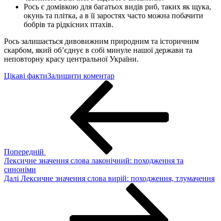
Рось є домівкою для багатьох видів риб, таких як щука,
окунь та плітка, а в її заростях часто можна побачити
бобрів та рідкісних птахів.
Рось залишається дивовижним природним та історичним
скарбом, який об’єднує в собі минуле нашої держави та
неповторну красу центральної України.
до
Цікаві факти
Залишити коментар
Навігація
Попередній
20
запис
цікавих
записів
фактів
про
річку
Рось:
від
таємниць
Попередній
Русі
Лексичне значення слова лаконічний: походження та
до
синоніми
географічних
Наступний
Далі
Лексичне значення слова вирій: походження, тлумачення
рекордів
запис