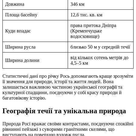
Довжина
346 км
Площа басейну
12,6 тис. кв. км
права притока Дніпра
Куди впадає
(Кременчуцьке
водосховище)
Ширина русла
близько 50 м у середній течії
від кількох сотень метрів до
Ширина долини
4,5–5 км
Статистичні дані про річку Рось допомагають краще зрозуміти
її значення для природи, історії та життя людей. Вона
залишається важливою частиною української географії та
культурної спадщини, поєднуючи у собі красу природи й
багатовікову історію.
Географія течії та унікальна природа
Природа Росі вражає своїми контрастами, поєднуючи спокійні
рівнинні пейзажі з суворими гранітними скелями, що
виступають на поверхню вздовж русла.