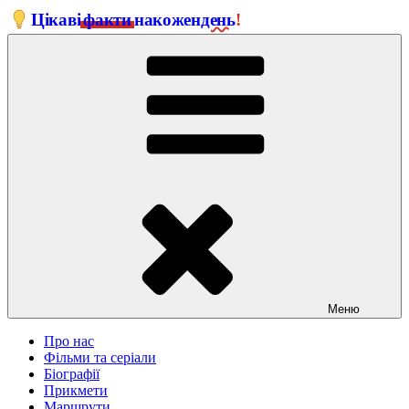
Перейти
Цікаві
факти
на
кожен
день
!
до
вмісту
Меню
Про нас
Фільми та серіали
Біографії
Прикмети
Маршрути