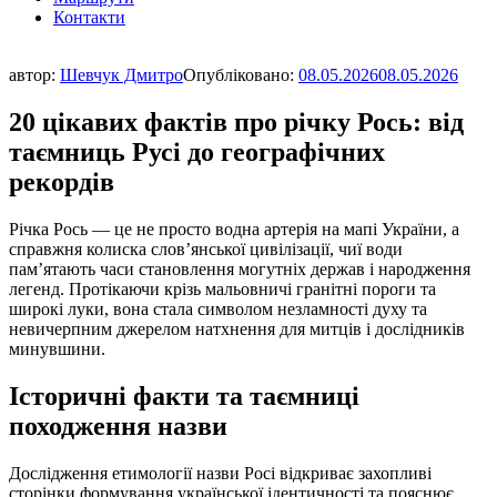
Контакти
автор:
Шевчук Дмитро
Опубліковано:
08.05.2026
08.05.2026
20 цікавих фактів про річку Рось: від
таємниць Русі до географічних
рекордів
Річка Рось — це не просто водна артерія на мапі України, а
справжня колиска слов’янської цивілізації, чиї води
пам’ятають часи становлення могутніх держав і народження
легенд. Протікаючи крізь мальовничі гранітні пороги та
широкі луки, вона стала символом незламності духу та
невичерпним джерелом натхнення для митців і дослідників
минувшини.
Історичні факти та таємниці
походження назви
Дослідження етимології назви Росі відкриває захопливі
сторінки формування української ідентичності та пояснює