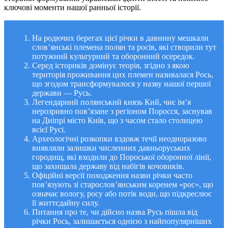
ключові моменти нашої ранньої історії.
На родючих берегах цієї річки в давнину мешкали
слов’янські племена полян та росів, які створили тут
потужний культурний та оборонний осередок.
Серед істориків домінує теорія, згідно з якою
територія проживання цих племен називалася Рось,
що згодом трансформувалося у назву нашої першої
держави — Русь.
Легендарний полянський князь Кий, чиє ім’я
нерозривно пов’язане з регіоном Поросся, заснував
на Дніпрі місто Київ, що з часом стало столицею
всієї Русі.
Археологічні розкопки вздовж течії неодноразово
виявляли залишки численних давньоруських
городищ, які входили до Пороської оборонної лінії,
що захищала державу від набігів кочовиків.
Офіційні версії походження назви річки часто
пов’язують зі старослов’янським коренем «рос», що
означає вологу, росу або потік води, що підкреслює
її життєдайну силу.
Питання про те, чи дійсно назва Русь пішла від
річки Рось, залишається однією з найпопулярніших