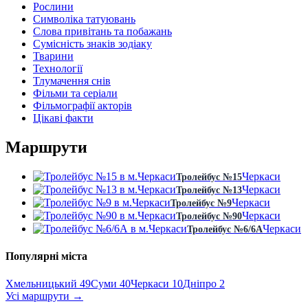
Рослини
Символіка татуювань
Слова привітань та побажань
Сумісність знаків зодіаку
Тварини
Технології
Тлумачення снів
Фільми та серіали
Фільмографії акторів
Цікаві факти
Маршрути
Черкаси
Тролейбус №15
Черкаси
Тролейбус №13
Черкаси
Тролейбус №9
Черкаси
Тролейбус №90
Черкаси
Тролейбус №6/6А
Популярні міста
Хмельницький
49
Суми
40
Черкаси
10
Дніпро
2
Усі маршрути
→