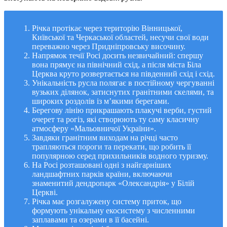
Річка протікає через територію Вінницької,
Київської та Черкаської областей, несучи свої води
переважно через Придніпровську височину.
Напрямок течії Росі досить незвичайний: спершу
вона прямує на північний схід, а після міста Біла
Церква круто розвертається на південний схід і схід.
Унікальність русла полягає в постійному чергуванні
вузьких ділянок, затиснутих гранітними скелями, та
широких роздолів із м’якими берегами.
Берегову лінію прикрашають плакучі верби, густий
очерет та рогіз, які створюють ту саму класичну
атмосферу «Мальовничої України».
Завдяки гранітним виходам на річці часто
трапляються пороги та перекати, що робить її
популярною серед прихильників водного туризму.
На Росі розташовані одні з найгарніших
ландшафтних парків країни, включаючи
знаменитий дендропарк «Олександрія» у Білій
Церкві.
Річка має розгалужену систему приток, що
формують унікальну екосистему з численними
заплавами та озерами в її басейні.