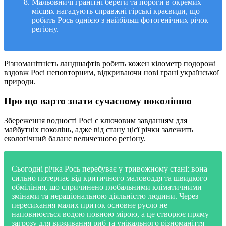
Мальовничі гранітні береги та пороги в окремих
місцях нагадують справжні гірські краєвиди, що
робить Рось однією з найбільш фотогенічних річок
регіону.
Різноманітність ландшафтів робить кожен кілометр подорожі
вздовж Росі неповторним, відкриваючи нові грані української
природи.
Про що варто знати сучасному поколінню
Збереження водності Росі є ключовим завданням для
майбутніх поколінь, адже від стану цієї річки залежить
екологічний баланс величезного регіону.
Сьогодні річка Рось перебуває у тривожному стані: вона
сильно потерпає від критичного маловоддя та швидкого
обміління, що спричинено глобальними кліматичними
змінами та нераціональною діяльністю людини. Через
пересихання малих приток основне русло не
наповнюється водою повною мірою, а це створює пряму
загрозу для виживання риб та унікального різноманіття