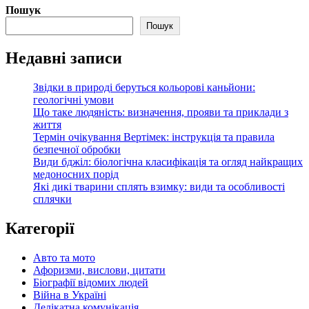
Пошук
Пошук
Недавні записи
Звідки в природі беруться кольорові каньйони:
геологічні умови
Що таке людяність: визначення, прояви та приклади з
життя
Термін очікування Вертімек: інструкція та правила
безпечної обробки
Види бджіл: біологічна класифікація та огляд найкращих
медоносних порід
Які дикі тварини сплять взимку: види та особливості
сплячки
Категорії
Авто та мото
Афоризми, вислови, цитати
Біографії відомих людей
Війна в Україні
Делікатна комунікація