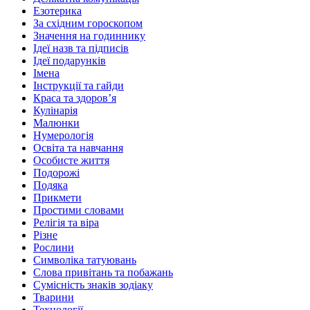
Езотерика
За східним гороскопом
Значення на годиннику
Ідеї назв та підписів
Ідеї подарунків
Імена
Інструкції та гайди
Краса та здоровʼя
Кулінарія
Малюнки
Нумерологія
Освіта та навчання
Особисте життя
Подорожі
Подяка
Прикмети
Простими словами
Релігія та віра
Різне
Рослини
Символіка татуювань
Слова привітань та побажань
Сумісність знаків зодіаку
Тварини
Технології