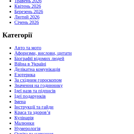
Травень 2026
Квітень 2026
Березень 2026
Лютий 2026
Січень 2026
Категорії
Авто та мото
Афоризми, вислови, цитати
Біографії відомих людей
Війна в Україні
Делікатна комунікація
Езотерика
За східним гороскопом
Значення на годиннику
Ідеї назв та підписів
Ідеї подарунків
Імена
Інструкції та гайди
Краса та здоровʼя
Кулінарія
Малюнки
Нумерологія
Освіта та навчання