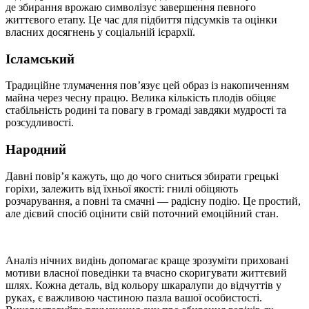
де збирання врожаю символізує завершення певного
життєвого етапу. Це час для підбиття підсумків та оцінки
власних досягнень у соціальній ієрархії.
Ісламський
Традиційне тлумачення пов’язує цей образ із накопиченням
майна через чесну працю. Велика кількість плодів обіцяє
стабільність родині та повагу в громаді завдяки мудрості та
розсудливості.
Народний
Давні повір’я кажуть, що до чого сниться збирати грецькі
горіхи, залежить від їхньої якості: гнилі обіцяють
розчарування, а повні та смачні — радісну подію. Це простий,
але дієвий спосіб оцінити свій поточний емоційний стан.
Аналіз нічних видінь допомагає краще зрозуміти приховані
мотиви власної поведінки та вчасно скоригувати життєвий
шлях. Кожна деталь, від кольору шкаралупи до відчуттів у
руках, є важливою частиною пазла вашої особистості.