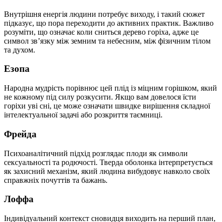
Внутрішня енергія людини потребує виходу, і такий сюжет
підказує, що пора переходити до активних практик. Важливо
розуміти, що означає коли сниться дерево горіха, адже це
символ зв’язку між земним та небесним, між фізичним тілом
та духом.
Езопа
Народна мудрість порівнює цей плід із міцним горішком, який
не кожному під силу розкусити. Якщо вам довелося їсти
горіхи уві сні, це може означати швидке вирішення складної
інтелектуальної задачі або розкриття таємниці.
Фрейда
Психоаналітичний підхід розглядає плоди як символи
сексуальності та родючості. Тверда оболонка інтерпретується
як захисний механізм, який людина вибудовує навколо своїх
справжніх почуттів та бажань.
Лоффа
Індивідуальний контекст сновидця виходить на перший план,