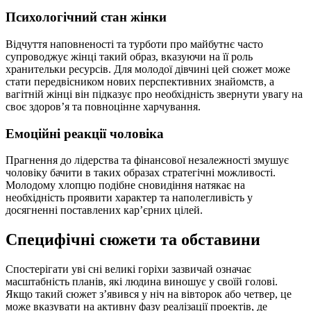
Психологічний стан жінки
Відчуття наповненості та турботи про майбутнє часто
супроводжує жінці такий образ, вказуючи на її роль
хранительки ресурсів. Для молодої дівчині цей сюжет може
стати передвісником нових перспективних знайомств, а
вагітній жінці він підказує про необхідність звернути увагу на
своє здоров’я та повноцінне харчування.
Емоційні реакції чоловіка
Прагнення до лідерства та фінансової незалежності змушує
чоловіку бачити в таких образах стратегічні можливості.
Молодому хлопцю подібне сновидіння натякає на
необхідність проявити характер та наполегливість у
досягненні поставлених кар’єрних цілей.
Специфічні сюжети та обставини
Спостерігати уві сні великі горіхи зазвичай означає
масштабність планів, які людина виношує у своїй голові.
Якщо такий сюжет з’явився у ніч на вівторок або четвер, це
може вказувати на активну фазу реалізації проектів, де