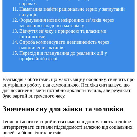
справах.
Намагання знайти раціональне зерно у заплутаній
ситуації.
Формування нових нейронних зв’язків через
засвоєння складного матеріалу.
Відчуття зв’язку з природою та власними
інстинктами.
Спроба компенсувати невпевненість через
накопичення активів.
Перехід від планування до реальних дій у
професійній сфері.
Взаємодія з об’єктами, що мають міцну оболонку, свідчить про
внутрішню роботу над самооцінкою. Психіка сигналізує, що
для досягнення мети потрібно докласти зусиль, але результат
буде вартий витраченого часу.
Значення сну для жінки та чоловіка
Гендерні аспекти сприйняття символів допомагають точніше
інтерпретувати сигнали підсвідомості залежно від соціальних
ролей та біологічних ритмів.