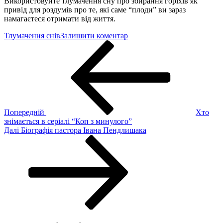
Використовуйте тлумачення сну про збирання горіхів як
привід для роздумів про те, які саме “плоди” ви зараз
намагаєтеся отримати від життя.
до
Тлумачення снів
Залишити коментар
Навігація
Попередній
До
запис
чого
записів
сниться
збирати
грецькі
горіхи
з
землі
Попередній
Хто
знімається в серіалі “Коп з минулого”
Наступний
Далі
Біографія пастора Івана Пендлишака
запис