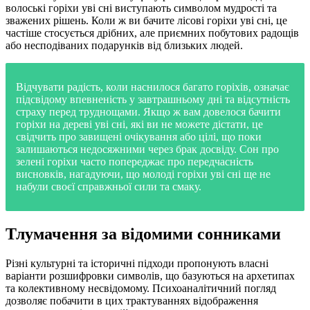
волоські горіхи уві сні виступають символом мудрості та
зважених рішень. Коли ж ви бачите лісові горіхи уві сні, це
частіше стосується дрібних, але приємних побутових радощів
або несподіваних подарунків від близьких людей.
Відчувати радість, коли наснилося багато горіхів, означає
підсвідому впевненість у завтрашньому дні та відсутність
страху перед труднощами. Якщо ж вам довелося бачити
горіхи на дереві уві сні, які ви не можете дістати, це
свідчить про завищені очікування або цілі, що поки
залишаються недосяжними через брак досвіду. Сон про
зелені горіхи часто попереджає про передчасність
висновків, нагадуючи, що молоді горіхи уві сні ще не
набули своєї справжньої сили та смаку.
Тлумачення за відомими сонниками
Різні культурні та історичні підходи пропонують власні
варіанти розшифровки символів, що базуються на архетипах
та колективному несвідомому. Психоаналітичний погляд
дозволяє побачити в цих трактуваннях відображення