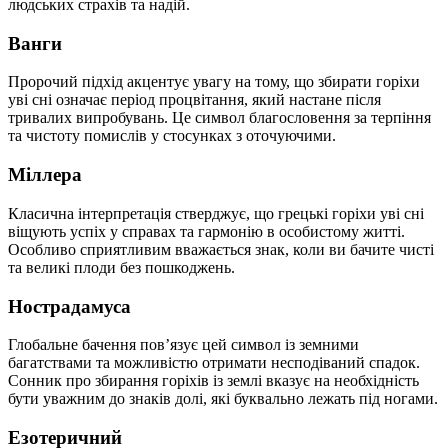
людських страхів та надій.
Ванги
Пророчий підхід акцентує увагу на тому, що збирати горіхи
уві сні означає період процвітання, який настане після
тривалих випробувань. Це символ благословення за терпіння
та чистоту помислів у стосунках з оточуючими.
Міллера
Класична інтерпретація стверджує, що грецькі горіхи уві сні
віщують успіх у справах та гармонію в особистому житті.
Особливо сприятливим вважається знак, коли ви бачите чисті
та великі плоди без пошкоджень.
Нострадамуса
Глобальне бачення пов’язує цей символ із земними
багатствами та можливістю отримати несподіваний спадок.
Сонник про збирання горіхів із землі вказує на необхідність
бути уважним до знаків долі, які буквально лежать під ногами.
Езотеричний