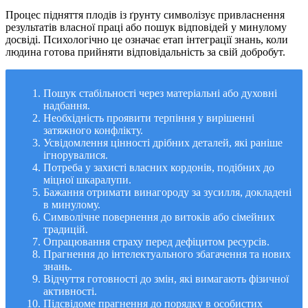
Процес підняття плодів із ґрунту символізує привласнення
результатів власної праці або пошук відповідей у минулому
досвіді. Психологічно це означає етап інтеграції знань, коли
людина готова прийняти відповідальність за свій добробут.
Пошук стабільності через матеріальні або духовні
надбання.
Необхідність проявити терпіння у вирішенні
затяжного конфлікту.
Усвідомлення цінності дрібних деталей, які раніше
ігнорувалися.
Потреба у захисті власних кордонів, подібних до
міцної шкаралупи.
Бажання отримати винагороду за зусилля, докладені
в минулому.
Символічне повернення до витоків або сімейних
традицій.
Опрацювання страху перед дефіцитом ресурсів.
Прагнення до інтелектуального збагачення та нових
знань.
Відчуття готовності до змін, які вимагають фізичної
активності.
Підсвідоме прагнення до порядку в особистих