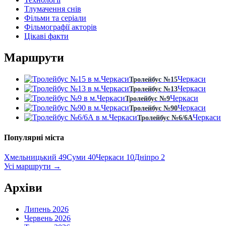
Тлумачення снів
Фільми та серіали
Фільмографії акторів
Цікаві факти
Маршрути
Черкаси
Тролейбус №15
Черкаси
Тролейбус №13
Черкаси
Тролейбус №9
Черкаси
Тролейбус №90
Черкаси
Тролейбус №6/6А
Популярні міста
Хмельницький
49
Суми
40
Черкаси
10
Дніпро
2
Усі маршрути
→
Архіви
Липень 2026
Червень 2026