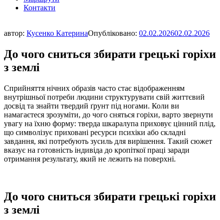
Контакти
автор:
Кусенко Катерина
Опубліковано:
02.02.2026
02.02.2026
До чого сниться збирати грецькі горіхи
з землі
Сприйняття нічних образів часто стає відображенням
внутрішньої потреби людини структурувати свій життєвий
досвід та знайти твердий ґрунт під ногами. Коли ви
намагаєтеся зрозуміти, до чого сняться горіхи, варто звернути
увагу на їхню форму: тверда шкаралупа приховує цінний плід,
що символізує приховані ресурси психіки або складні
завдання, які потребують зусиль для вирішення. Такий сюжет
вказує на готовність індивіда до кропіткої праці заради
отримання результату, який не лежить на поверхні.
До чого сниться збирати грецькі горіхи
з землі