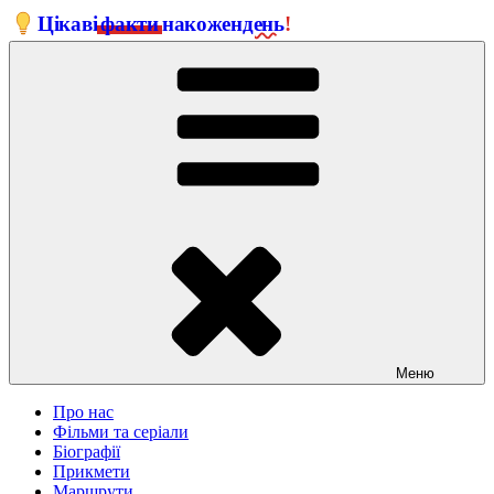
Перейти
Цікаві
факти
на
кожен
день
!
до
вмісту
Меню
Про нас
Фільми та серіали
Біографії
Прикмети
Маршрути