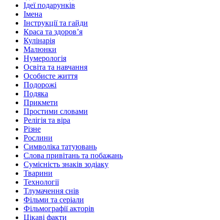
Ідеї подарунків
Імена
Інструкції та гайди
Краса та здоровʼя
Кулінарія
Малюнки
Нумерологія
Освіта та навчання
Особисте життя
Подорожі
Подяка
Прикмети
Простими словами
Релігія та віра
Різне
Рослини
Символіка татуювань
Слова привітань та побажань
Сумісність знаків зодіаку
Тварини
Технології
Тлумачення снів
Фільми та серіали
Фільмографії акторів
Цікаві факти