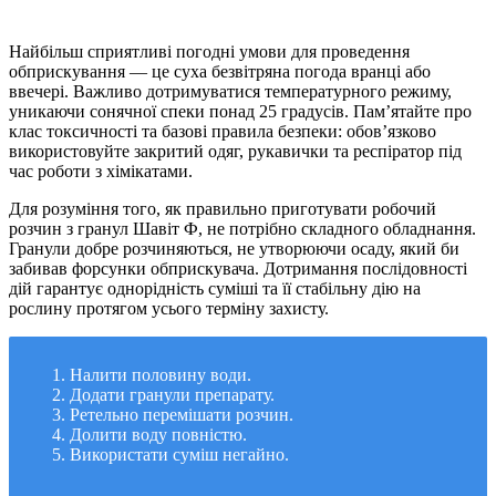
Найбільш сприятливі погодні умови для проведення
обприскування — це суха безвітряна погода вранці або
ввечері. Важливо дотримуватися температурного режиму,
уникаючи сонячної спеки понад 25 градусів. Пам’ятайте про
клас токсичності та базові правила безпеки: обов’язково
використовуйте закритий одяг, рукавички та респіратор під
час роботи з хімікатами.
Для розуміння того, як правильно приготувати робочий
розчин з гранул Шавіт Ф, не потрібно складного обладнання.
Гранули добре розчиняються, не утворюючи осаду, який би
забивав форсунки обприскувача. Дотримання послідовності
дій гарантує однорідність суміші та її стабільну дію на
рослину протягом усього терміну захисту.
Налити половину води.
Додати гранули препарату.
Ретельно перемішати розчин.
Долити воду повністю.
Використати суміш негайно.