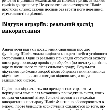
речовин із різними механізмами дії мінімізує ризик звикання
грибків до препарату. Це дозволяє використовувати Шавіт
протягом кількох сезонів поспіль без втрати його первинної
ефективності на ділянці.
Відгуки аграріїв: реальний досвід
використання
Аналізуючи відгуки досвідчених садівників про дію
фунгіциду Шавіт, можна виділити конкретні кейси успішного
застосування. Один із реальних прикладів стосується захисту
винограду: господар провів три обробки (до початку цвітіння,
одразу після нього та після сильного граду). Результати
лікування грибкових хвороб після обприскування виявилися
відмінними — рослина швидко відновилася, а ягода
залишилася чистою.
Садівники відзначають, що препарат стає справжнім
порятунком саме після механічних пошкоджень листя, таких
як град чи сильний вітер. Головні переваги та недоліки
використання препарату Шавіт Ф активно обговорюються в
мережі, проте більшість користувачів схиляються до того, що