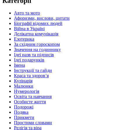
Категорії
Авто та мото
Афоризми, вислови, цитати
Біографії відомих людей
Війна в Україні
Делікатна комунікація
Езотерика
За східним гороскопом
Значення на годиннику
Ідеї назв та підписів
Ідеї подарунків
Імена
Інструкції та гайди
Краса та здоровʼя
Кулінарія
Малюнки
Нумерологія
Освіта та навчання
Особисте життя
Подорожі
Подяка
Прикмети
Простими словами
Релігія та віра