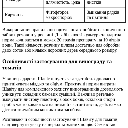
плямистість, іржа
листків
Фітофтороз,
Змикання рядків
Картопля
макроспоріоз
та цвітіння
Використання правильного дозування запобігає накопиченню
зайвих речовин у рослині. Для більшості культур стандартна
норма коливається в межах 20 грамів препарату на 10 літрів
води. Такої кількості розчину цілком достатньо для обробки
двох соток або кількох дорослих дерев середнього розміру.
Особливості застосування для винограду та
томатів
У виноградарстві Шавіт цінується за здатність одночасно
пригнічувати мілдью та оїдіум. Практичні норми витрати
Шавіту для комплексного захисту виноградників дозволяють
уникнути складних бакових сумішей. Важливо ретельно
змочувати листову пластину з обох боків, оскільки спори
грибів часто ховаються на нижній частині листа, де їх важко
дістати звичайним контактним засобом.
Розглядаючи особливості застосування Шавіту для томатів,
слід звернути увагу на період затяжних дощів. Саме в такі