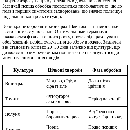
від фітофторозу напряму залежить від вчасного внесення.
Зазвичай перша обробка проводиться профілактично, ще до
появи перших симптомів захворювань, що значно полегшує
подальший контроль ситуації.
Коли краще обробляти виноград Шавітом — питання, яке
часто виникає у новачків. Оптимальними термінами
вважаються фази активного росту, проте слід враховувати
обов’язковий період очікування до збору врожаю. Зазвичай
він становить близько 20–30 днів залежно від культури, що
дозволяє діючим речовинам повністю нейтралізуватися до
моменту споживання плодів.
Культура
Цільові хвороби
Фаза обробки
Мілдью, оїдіум,
До та після
Виноград
сіра гниль
цвітіння
Фітофтороз,
Томати
Період вегетації
альтернаріоз
Парша,
Від “зеленого
Яблуня
борошниста роса
конуса” до плоду
Чорна
Поява перших
Троянди