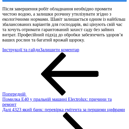
Після завершення робіт обладнання необхідно промити
чистою водою, а залишки розчину утилізувати згідно з
екологічними нормами. Шавіт залишається одним із найбільш
збалансованих варіантів для господарів, які цінують свій час
та хочуть отримати гарантований захист саду без зайвих
витрат. Професійний підхід до обробки забезпечить здоров’я
ваших рослин та багатий врожай щороку.
до
Інструкції та гайди
Залишити коментар
Навігація
Попередній
Фунгіцид
запис
Шавіт
записів
Ф:
відгуки
садівників
та
інструкція
із
Попередній
застосування
Помилка Е40 у пральній машині Electrolux: причини та
ремонт
Наступний
Далі
4323 який банк: перевірка емітента за першими цифрами
запис