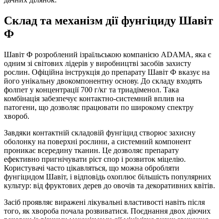
Склад та механізм дії фунгіциду Шавіт
Ф
Шавіт Ф розроблений ізраїльською компанією ADAMA, яка є
одним зі світових лідерів у виробництві засобів захисту
рослин. Офіційна інструкція до препарату Шавіт Ф вказує на
його унікальну двокомпонентну основу. До складу входять
фолпет у концентрації 700 г/кг та триадіменол. Така
комбінація забезпечує контактно-системний вплив на
патогени, що дозволяє працювати по широкому спектру
хвороб.
Завдяки контактній складовій фунгіцид створює захисну
оболонку на поверхні рослини, а системний компонент
проникає всередину тканин. Це дозволяє препарату
ефективно пригнічувати ріст спор і розвиток міцелію.
Користувачі часто цікавляться, що можна обробляти
фунгіцидом Шавіт, і відповідь охоплює більшість популярних
культур: від фруктових дерев до овочів та декоративних квітів.
Засіб проявляє виражені лікувальні властивості навіть після
того, як хвороба почала розвиватися. Поєднання двох діючих