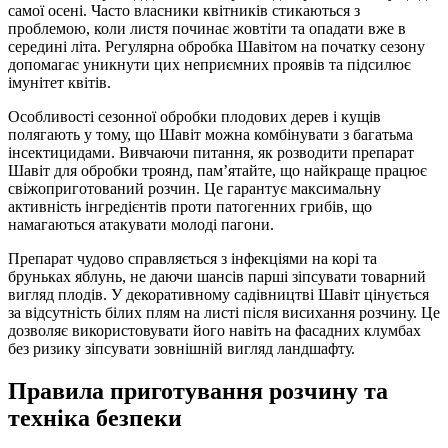
самої осені. Часто власники квітників стикаються з
проблемою, коли листя починає жовтіти та опадати вже в
середині літа. Регулярна обробка Шавітом на початку сезону
допомагає уникнути цих неприємних проявів та підсилює
імунітет квітів.
Особливості сезонної обробки плодових дерев і кущів
полягають у тому, що Шавіт можна комбінувати з багатьма
інсектицидами. Вивчаючи питання, як розводити препарат
Шавіт для обробки троянд, пам’ятайте, що найкраще працює
свіжоприготований розчин. Це гарантує максимальну
активність інгредієнтів проти патогенних грибів, що
намагаються атакувати молоді пагони.
Препарат чудово справляється з інфекціями на корі та
бруньках яблунь, не даючи шансів парші зіпсувати товарний
вигляд плодів. У декоративному садівництві Шавіт цінується
за відсутність білих плям на листі після висихання розчину. Це
дозволяє використовувати його навіть на фасадних клумбах
без ризику зіпсувати зовнішній вигляд ландшафту.
Правила приготування розчину та
техніка безпеки