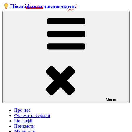
Перейти
Цікаві
факти
на
кожен
день
!
до
вмісту
Меню
Про нас
Фільми та серіали
Біографії
Прикмети
Маршрути