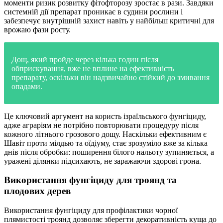
моменти ризик розвитку фітофторозу зростає в рази. Завдяки
системній дії препарат проникає в судини рослини і
забезпечує внутрішній захист навіть у найбільш критичні для
врожаю фази росту.
Дощ, який пройде через кілька годин після
обприскування, вже не вплине на ефективність
препарату, оскільки він надзвичайно стійкий до змивання
опадами.
Це ключовий аргумент на користь ізраїльського фунгіциду,
адже аграріям не потрібно повторювати процедуру після
кожного літнього грозового дощу. Наскільки ефективним є
Шавіт проти мілдью та оїдіуму, стає зрозуміло вже за кілька
днів після обробки: поширення білого нальоту зупиняється, а
уражені ділянки підсихають, не заражаючи здорові грона.
Використання фунгіциду для троянд та
плодових дерев
Використання фунгіциду для профілактики чорної
плямистості троянд дозволяє зберегти декоративність куща до