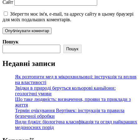
Сайт
Зберегти моє ім'я, e-mail, та адресу сайту в цьому браузері
для моїх подальших коментарів.
Пошук
Пошук
Недавні записи
Як розтопити мед в мікрохвильовці: інструкція та вплив
на властивості
Звідки в природі беруться кольорові каньйони:
геологічні умови
Що таке людяність: визначення, прояви та приклади з
життя
Термін очікування Вертімек: інструкція та правила
безпечної обробки
Види бджіл: біологічна класифікація та огляд найкращих
медоносних порід