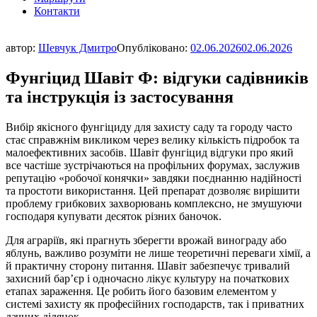
Контакти
автор:
Шевчук Дмитро
Опубліковано:
02.06.2026
02.06.2026
Фунгіцид Шавіт Ф: відгуки садівників
та інструкція із застосування
Вибір якісного фунгіциду для захисту саду та городу часто
стає справжнім викликом через велику кількість підробок та
малоефективних засобів. Шавіт фунгіцид відгуки про який
все частіше зустрічаються на профільних форумах, заслужив
репутацію «робочої конячки» завдяки поєднанню надійності
та простоти використання. Цей препарат дозволяє вирішити
проблему грибкових захворювань комплексно, не змушуючи
господаря купувати десяток різних баночок.
Для аграріїв, які прагнуть зберегти врожай винограду або
яблунь, важливо розуміти не лише теоретичні переваги хімії, а
й практичну сторону питання. Шавіт забезпечує тривалий
захисний бар’єр і одночасно лікує культуру на початкових
етапах зараження. Це робить його базовим елементом у
системі захисту як професійних господарств, так і приватних
дачних ділянок.