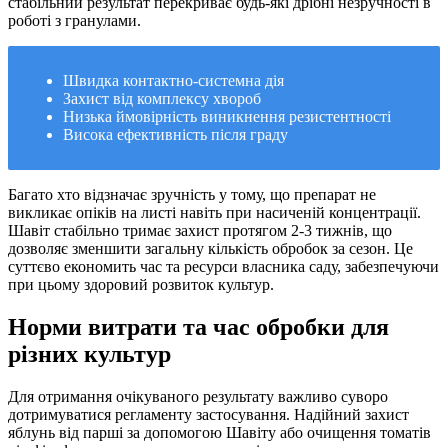
стабільний результат перекриває будь-які дрібні незручності в
роботі з гранулами.
Швидка контактно-системна дія
Захист від комплексу хвороб
Низька ймовірність виникнення резистентності
Висока ефективність після граду
Багато хто відзначає зручність у тому, що препарат не
викликає опіків на листі навіть при насиченій концентрації.
Шавіт стабільно тримає захист протягом 2-3 тижнів, що
дозволяє зменшити загальну кількість обробок за сезон. Це
суттєво економить час та ресурси власника саду, забезпечуючи
при цьому здоровий розвиток культур.
Норми витрати та час обробки для
різних культур
Для отримання очікуваного результату важливо суворо
дотримуватися регламенту застосування. Надійний захист
яблунь від парші за допомогою Шавіту або очищення томатів