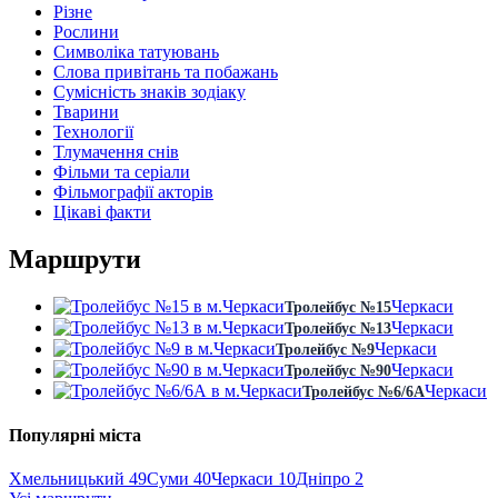
Різне
Рослини
Символіка татуювань
Слова привітань та побажань
Сумісність знаків зодіаку
Тварини
Технології
Тлумачення снів
Фільми та серіали
Фільмографії акторів
Цікаві факти
Маршрути
Черкаси
Тролейбус №15
Черкаси
Тролейбус №13
Черкаси
Тролейбус №9
Черкаси
Тролейбус №90
Черкаси
Тролейбус №6/6А
Популярні міста
Хмельницький
49
Суми
40
Черкаси
10
Дніпро
2