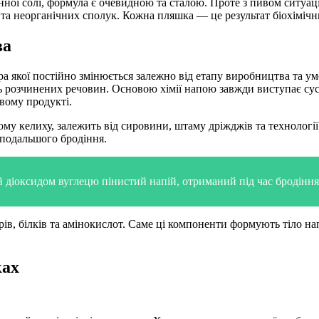
ної солі, формула є очевидною та сталою. Проте з пивом ситуац
а неорганічних сполук. Кожна пляшка — це результат біохімічни
ва
 якої постійно змінюється залежно від етапу виробництва та умо
 розчинених речовин. Основою хімії напою завжди виступає сусл
вому продукті.
у келиху, залежить від сировини, штаму дріжджів та технології ф
 подальшого бродіння.
й діоксидом вуглецю пінистий напій, отриманий під час бродінн
рів, білків та амінокислот. Саме ці компоненти формують тіло на
ках