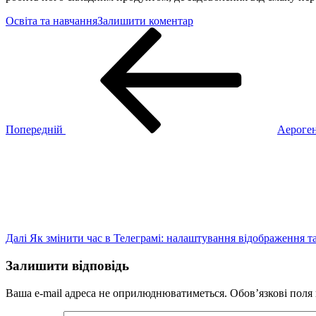
до
Освіта та навчання
Залишити коментар
Навігація
Попередній
Хімічна
запис
формула
записів
пива
та
детальний
склад
напою
Попередній
Аероген
Наступний
запис
Далі
Як змінити час в Телеграмі: налаштування відображення т
Залишити відповідь
Ваша e-mail адреса не оприлюднюватиметься.
Обов’язкові поля