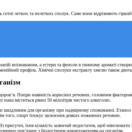
 сотні летких та нелетких сполук. Саме вони відрізняють гіркий
апій впізнаваним, а естери та феноли в пивному ароматі створюю
рмонійний профіль. Хімічні сполуки екстракту хмелю також діют
ганізм
доров’я. Попри наявність корисних речовин, головним фактором
і пива міститься рівно 50 мілілітрів чистого алкоголю.
 шкідливим для організму при надмірному споживанні. Етанол н
ім того, спирт блокує засвоєння деяких поживних речовин.
B) присутні, їхня кількість зазвичай недостатня, щоб нівелюват
озривно пов’язане з біологічним навантаженням на організм.