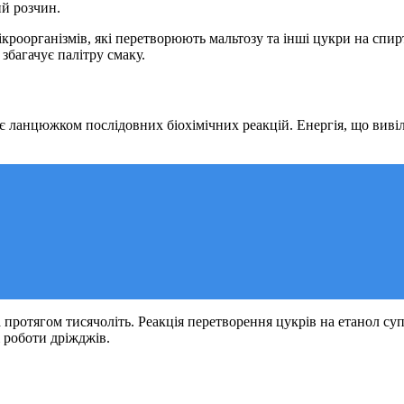
й розчин.
роорганізмів, які перетворюють мальтозу та інші цукри на спирт 
збагачує палітру смаку.
 ланцюжком послідовних біохімічних реакцій. Енергія, що вивіл
 протягом тисячоліть. Реакція перетворення цукрів на етанол с
 роботи дріжджів.