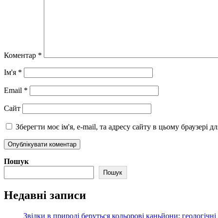
Коментар
*
Ім'я
*
Email
*
Сайт
Зберегти моє ім'я, e-mail, та адресу сайту в цьому браузері 
Пошук
Пошук
Недавні записи
Звідки в природі беруться кольорові каньйони: геологічн