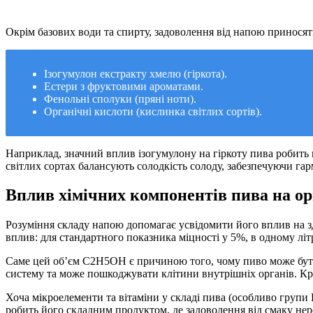
Окрім базових води та спирту, задоволення від напою приносять
Ізогумулон екстракту хмелю (гіркота).
Естери з фруктовими ароматами.
Фенольні сполуки (пряні ноти).
Органічні кислоти (кислинка світлих сортів).
Наприклад, значний вплив ізогумулону на гіркоту пива робить н
світлих сортах балансують солодкість солоду, забезпечуючи га
Вплив хімічних компонентів пива на ор
Розуміння складу напою допомагає усвідомити його вплив на з
вплив: для стандартного показника міцності у 5%, в одному літр
Саме цей об’єм C2H5OH є причиною того, чому пиво може бути
систему та може пошкоджувати клітини внутрішніх органів. Кр
Хоча мікроелементи та вітаміни у складі пива (особливо групи 
робить його складним продуктом, де задоволення від смаку нер