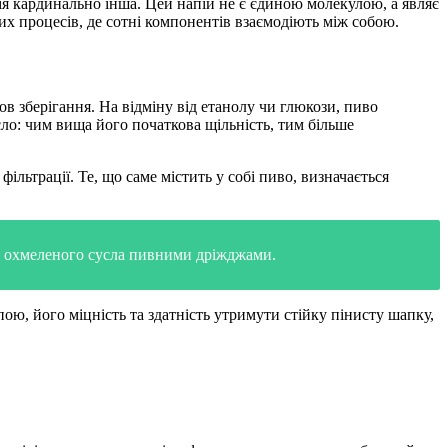
ія кардинально інша. Цей напій не є єдиною молекулою, а являє
х процесів, де сотні компонентів взаємодіють між собою.
в зберігання. На відміну від етанолу чи глюкози, пиво
о: чим вища його початкова щільність, тим більше
ільтрації. Те, що саме містить у собі пиво, визначається
я охмеленого сусла пивними дріжджами.
пою, його міцність та здатність утримути стійку пінисту шапку,