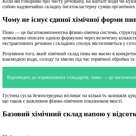
Коли ми говоримо про чисту речовину, на кшталт води чи кухон
собою надзвичайно складну багатокластерну суміш органічних т
Чому не існує єдиної хімічної форми пи
Пиво — це багатокомпонентна фізико-хімічна система, структура
неможливо описати однією формулою через величезну кількість
екстрактивних речовин і складних сполук міститиметься у гото
Розуміння того, який хімічний склад пива ми маємо в конкретном
взаємодією води, солоду та хмелю під час термічної обробки та
Відповідно до нормативних стандартів, пиво — це насичени
Густина сусла безпосередньо впливає на кількість залишків цук
що також є важливим фізико-хімічним показником якості.
Базовий хімічний склад напою у відсот