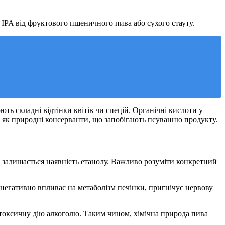
 IPA від фруктового пшеничного пива або сухого стауту.
ть складні відтінки квітів чи спецій. Органічні кислоти у
ь як природні консерванти, що запобігають псуванню продукту.
 залишається наявність етанолу. Важливо розуміти конкретний
егативно впливає на метаболізм печінки, пригнічує нервову
и токсичну дію алкоголю. Таким чином, хімічна природа пива