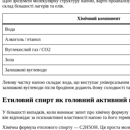
Щоб зрозуміти молекулярну структуру напою, варто проаналізув
склад більшості лагерів та елів.
Хімічний компонент
Вода
Алкоголь / етанол
Вуглекислий газ / CO2
Зола
Залишкові вуглеводи
Левову частку напою складає вода, що виступає універсальним р
залишкові вуглеводи після бродіння додають йому солодкості та
Етиловий спирт як головний активний
У більшості випадків, коли виникає запит про хімічну формулу
він відповідає за психоактивні властивості напою та його термі
Хімічна формула етилового спирту — C2H5OH. Ця проста молеку