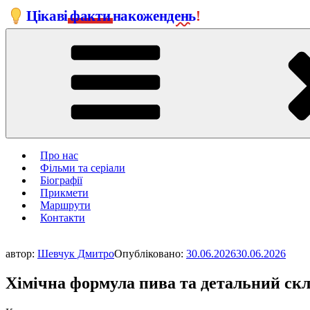
Перейти
Цікаві
факти
на
кожен
день
!
до
вмісту
Про нас
Фільми та серіали
Біографії
Прикмети
Маршрути
Контакти
автор:
Шевчук Дмитро
Опубліковано:
30.06.2026
30.06.2026
Хімічна формула пива та детальний ск