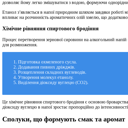
дозволяє йому легко змішуватися з водою, формуючи однорідни
Етанол з’являється в напої природним шляхом завдяки роботі мік
впливає на розчинність ароматичних олій хмелю, що додатково 
Хімічне рівняння спиртового бродіння
Процес перетворення зернової сировини на алкогольний напій є
для розмноження.
Підготовка охмеленого сусла.
Додавання пивних дріжджів.
Розщеплення складних вуглеводів.
Утворення молекул етанолу.
Виділення діоксиду вуглецю (CO2).
Це хімічне рівняння спиртового бродіння є основою броварства
діоксиду вуглецю в напої зростає пропорційно до інтенсивності
Сполуки, що формують смак та аромат