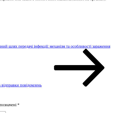
ний шлях передачі інфекції: механізм та особливості зараження
а відправки повідомлень
 позначені
*