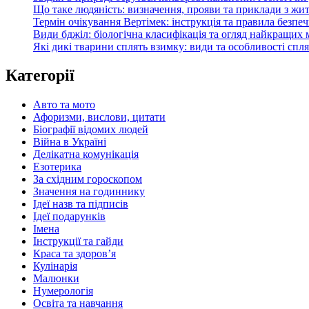
Що таке людяність: визначення, прояви та приклади з жи
Термін очікування Вертімек: інструкція та правила безпе
Види бджіл: біологічна класифікація та огляд найкращих
Які дикі тварини сплять взимку: види та особливості спл
Категорії
Авто та мото
Афоризми, вислови, цитати
Біографії відомих людей
Війна в Україні
Делікатна комунікація
Езотерика
За східним гороскопом
Значення на годиннику
Ідеї назв та підписів
Ідеї подарунків
Імена
Інструкції та гайди
Краса та здоровʼя
Кулінарія
Малюнки
Нумерологія
Освіта та навчання