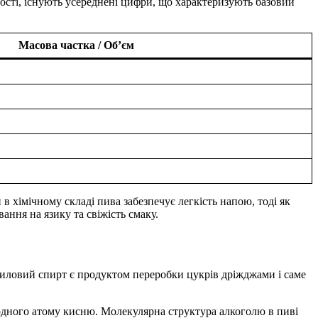
вості, існують усереднені цифри, що характеризують базовий
Масова частка / Об’єм
в хімічному складі пива забезпечує легкість напою, тоді як
ання на язику та свіжість смаку.
тиловий спирт є продуктом переробки цукрів дріжджами і саме
одного атому кисню. Молекулярна структура алкоголю в пиві