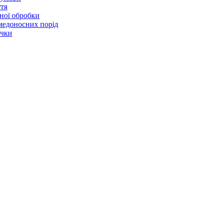
ття
чної обробки
 медоносних порід
ячки