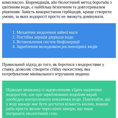
комплексно. Біоремідіація, або біологічний метод боротьби з
цвітінням води, є найбільш безпечним та довготривалим
рішенням. Замість використання гербіцидів, краще створити
умови, за яких водорості просто не зможуть домінувати.
Механічне видалення зайвої маси
Постійна аерація дзеркала води
Встановлення систем біофільтрації
Зариблення молодняком рослиноїдних видів
Правильний підхід до того, як боротися з водоростями у
ставку, дозволяє створити стійку екосистему, яка
потребуватиме мінімального втручання людини.
Підводні мешканці із задоволенням з'їдять надлишки
водоростей, але при зариблюванні водойми вкрай
необхідно контролювати показники води. Пам'ятайте, що
у воді завжди має бути достатня кількість кисню, інакше
риба просто загине через нічні замори, що лише
погіршить екологічний стан.