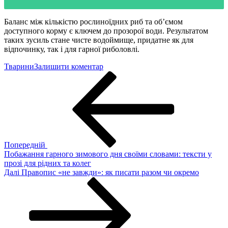
Баланс між кількістю рослиноїдних риб та об’ємом
доступного корму є ключем до прозорої води. Результатом
таких зусиль стане чисте водоймище, придатне як для
відпочинку, так і для гарної риболовлі.
до
Тварини
Залишити коментар
Навігація
Попередній
Хто
запис
їсть
записів
водорості
в
річці
та
ставку:
природні
Попередній
методи
Побажання гарного зимового дня своїми словами: тексти у
очищення
прозі для рідних та колег
Наступний
Далі
Правопис «не завжди»: як писати разом чи окремо
запис