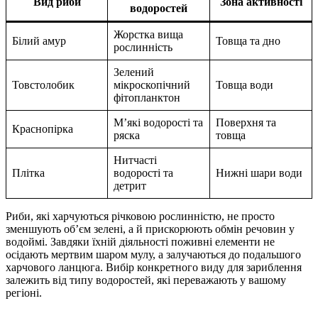
Вид риби
Зона активності
водоростей
Жорстка вища
Білий амур
Товща та дно
рослинність
Зелений
Товстолобик
мікроскопічний
Товща води
фітопланктон
М’які водорості та
Поверхня та
Краснопірка
ряска
товща
Нитчасті
Плітка
водорості та
Нижні шари води
детрит
Риби, які харчуються річковою рослинністю, не просто
зменшують об’єм зелені, а й прискорюють обмін речовин у
водоймі. Завдяки їхній діяльності поживні елементи не
осідають мертвим шаром мулу, а залучаються до подальшого
харчового ланцюга. Вибір конкретного виду для зариблення
залежить від типу водоростей, які переважають у вашому
регіоні.