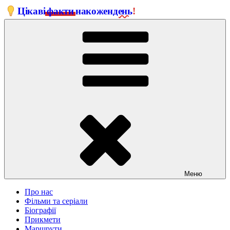
Перейти
Цікаві
факти
на
кожен
день
!
до
вмісту
Меню
Про нас
Фільми та серіали
Біографії
Прикмети
Маршрути