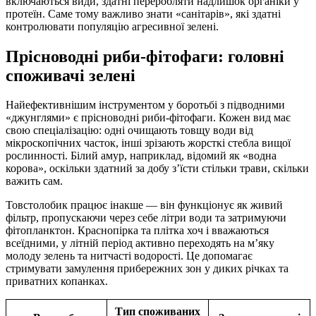
включаються види, здатні переробляти надлишок органіки у
протеїн. Саме тому важливо знати «санітарів», які здатні
контролювати популяцію агресивної зелені.
Прісноводні риби-фітофаги: головні
споживачі зелені
Найефективнішим інструментом у боротьбі з підводними
«джунглями» є прісноводні риби-фітофаги. Кожен вид має
свою спеціалізацію: одні очищають товщу води від
мікроскопічних часток, інші зрізають жорсткі стебла вищої
рослинності. Білий амур, наприклад, відомий як «водна
корова», оскільки здатний за добу з’їсти стільки трави, скільки
важить сам.
Товстолобик працює інакше — він функціонує як живий
фільтр, пропускаючи через себе літри води та затримуючи
фітопланктон. Краснопірка та плітка хоч і вважаються
всеїдними, у літній період активно переходять на м’яку
молоду зелень та нитчасті водорості. Це допомагає
стримувати замулення прибережних зон у диких річках та
приватних копанках.
Тип споживаних