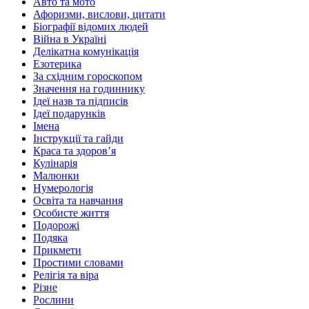
Авто та мото
Афоризми, вислови, цитати
Біографії відомих людей
Війна в Україні
Делікатна комунікація
Езотерика
За східним гороскопом
Значення на годиннику
Ідеї назв та підписів
Ідеї подарунків
Імена
Інструкції та гайди
Краса та здоровʼя
Кулінарія
Малюнки
Нумерологія
Освіта та навчання
Особисте життя
Подорожі
Подяка
Прикмети
Простими словами
Релігія та віра
Різне
Рослини