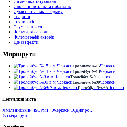
Символіка татуювань
Слова привітань та побажань
Сумісність знаків зодіаку
Тварини
Технології
Тлумачення снів
Фільми та серіали
Фільмографії акторів
Цікаві факти
Маршрути
Черкаси
Тролейбус №15
Черкаси
Тролейбус №13
Черкаси
Тролейбус №9
Черкаси
Тролейбус №90
Черкаси
Тролейбус №6/6А
Популярні міста
Хмельницький
49
Суми
40
Черкаси
10
Дніпро
2
Усі маршрути
→