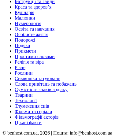
Інструкції та гайди
Краса та здоровʼя
Кулінарія
Малюнки
Нумерологія
Освіта та навчання
Особисте життя
Подорожі
Подяка
Прикмети
Простими словами
Релігія та віра
Різне
Рослини
Символіка татуювань
Слова привітань та побажань
Сумісність знаків зодіаку
Тварини
Технології
Тлумачення снів
Фільми та серіали
Фільмографії акторів
Цікаві факти
© benhost.сom.ua, 2026 | Пошта: info@benhost.сom.ua