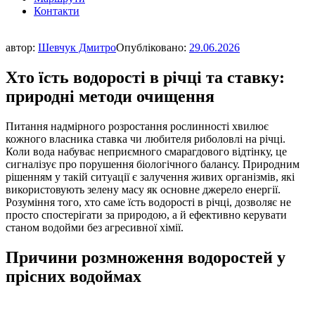
Контакти
автор:
Шевчук Дмитро
Опубліковано:
29.06.2026
Хто їсть водорості в річці та ставку:
природні методи очищення
Питання надмірного розростання рослинності хвилює
кожного власника ставка чи любителя риболовлі на річці.
Коли вода набуває неприємного смарагдового відтінку, це
сигналізує про порушення біологічного балансу. Природним
рішенням у такій ситуації є залучення живих організмів, які
використовують зелену масу як основне джерело енергії.
Розуміння того, хто саме їсть водорості в річці, дозволяє не
просто спостерігати за природою, а й ефективно керувати
станом водойми без агресивної хімії.
Причини розмноження водоростей у
прісних водоймах