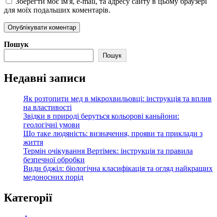
Зберегти моє ім'я, e-mail, та адресу сайту в цьому браузері
для моїх подальших коментарів.
Пошук
Пошук
Недавні записи
Як розтопити мед в мікрохвильовці: інструкція та вплив
на властивості
Звідки в природі беруться кольорові каньйони:
геологічні умови
Що таке людяність: визначення, прояви та приклади з
життя
Термін очікування Вертімек: інструкція та правила
безпечної обробки
Види бджіл: біологічна класифікація та огляд найкращих
медоносних порід
Категорії