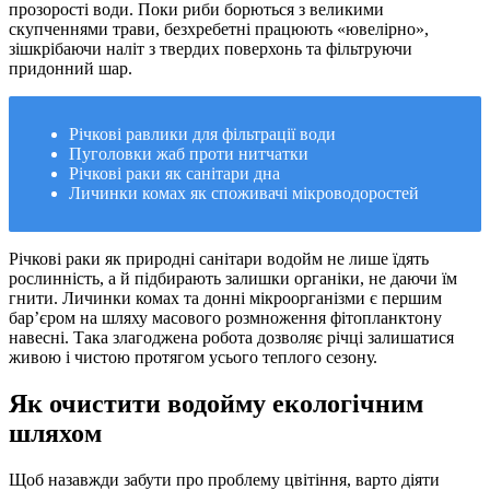
прозорості води. Поки риби борються з великими
скупченнями трави, безхребетні працюють «ювелірно»,
зішкрібаючи наліт з твердих поверхонь та фільтруючи
придонний шар.
Річкові равлики для фільтрації води
Пуголовки жаб проти нитчатки
Річкові раки як санітари дна
Личинки комах як споживачі мікроводоростей
Річкові раки як природні санітари водойм не лише їдять
рослинність, а й підбирають залишки органіки, не даючи їм
гнити. Личинки комах та донні мікроорганізми є першим
бар’єром на шляху масового розмноження фітопланктону
навесні. Така злагоджена робота дозволяє річці залишатися
живою і чистою протягом усього теплого сезону.
Як очистити водойму екологічним
шляхом
Щоб назавжди забути про проблему цвітіння, варто діяти