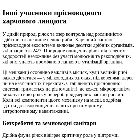
Інші учасники прісноводного
харчового ланцюга
У дикій природі річок та озер контроль над рослинністю
здійснюють не лише великі риби. Харчовий ланцюг
прісноводної екосистеми включає десятки дрібних організмів,
які працюють 24/7. Природне очищення річок від зелених
водоростей неможливе без участі молюсків та ракоподібних,
які виступають проміжною ланкою в утилізації органіки.
Ці мешканці особливо важливі в місцях, куди великій рибі
важко дістатися — у мілководних затоках, під коренями дерев
чи на кам’янистих перекатах. Стабільність прісноводної
системи тримається на різноманітті, де кожен мікроорганізм
виконує свою роль у переробці відмерлих частин рослин.
Коли всі компоненти цього механізму на місці, водойма
здатна до самоочищення навіть при помірному
антропогенному навантаженні.
Безхребетні та земноводні санітари
Дрібна фауна річок відіграє критичну роль у підтримці