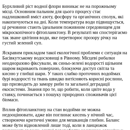
Бурхливий ріст водної флори виникає не на порожньому
місці. Основним пальним для цього процесу стає
надлишковий вміст азоту, фосфору та органічних сполук, які
накопичуються на дні. Коли температура води підвищується,
ці речовини стають ідеальним поживним середовищем для
мікроскопічного фітопланктону. В результаті ми спостерігаємо
так зване цвітіння води, яке перетворює прозору річку на
густий зелений суп.
Яскравим прикладом такої екологічної проблеми є ситуація на
Басівкутському водосховищі в Рівному. Місцеві рибалки
неодноразово фіксували, як синьо-зелені водорості щільним
шаром вкривають поверхню, блокуючи доступ світла та
кисню у глибші шари. У таких слабко проточних водоймах
бурі водорості та твань швидко витісняють корисні рослини,
що призводить до замору риби та загальної деградації
екосистеми. Знання про те, що робити, коли цвіте вода у
ставку, починається з пошуку природних споживачів цієї
біомаси.
Вплив фітопланктону на стан водойми не можна
недооцінювати, адже він поглинає кисень у нічний час,
створюючи критичні умови для мешканців глибин. Баланс
може бути відновлений лише тоді, коли в ланцюжок