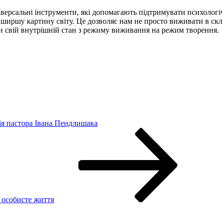
ерсальні інструменти, які допомагають підтримувати психологіч
и ширшу картину світу. Це дозволяє нам не просто виживати в ск
и свій внутрішній стан з режиму виживання на режим творення.
ія пастора Івана Пендлишака
, особисте життя