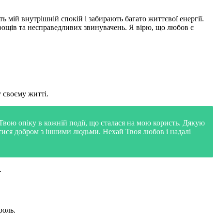
мій внутрішній спокій і забирають багато життєвої енергії.
дрощів та несправедливих звинувачень. Я вірю, що любов є
 своєму житті.
 Твою опіку в кожній події, що сталася на мою користь. Дякую
ілитися добром з іншими людьми. Нехай Твоя любов і надалі
.
роль.