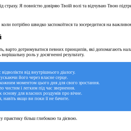
 від страху. Я повністю довіряю Твоїй волі та відчуваю Твою під
, коли потрібно швидко заспокоїтися та зосередитися на важливо
й
ь, варто дотримуватися певних принципів, які допомагають нала
 вирішальну роль у досягненні результату.
 відволікти від внутрішнього діалогу.
ускаючи його через власне серце.
 кожним моментом цього дня для свого зростання.
о чистим і легким під час звернення.
 основу для власних роздумів про вічне.
, навіть якщо ви поки її не бачите.
 практику більш глибокою та дієвою.