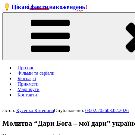
Перейти
Цікаві
факти
на
кожен
день
!
до
вмісту
Про нас
Фільми та серіали
Біографії
Прикмети
Маршрути
Контакти
автор:
Кусенко Катерина
Опубліковано:
03.02.2026
03.02.2026
Молитва “Дари Бога – мої дари” украї