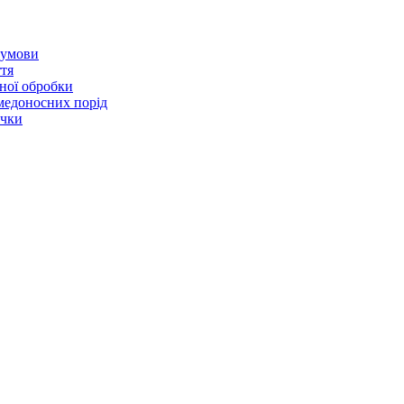
і умови
ття
чної обробки
 медоносних порід
ячки