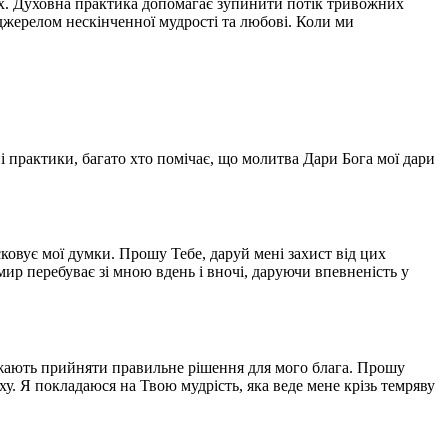
ах. Духовна практика допомагає зупинити потік тривожних
 джерелом нескінченної мудрості та любові. Коли ми
 практики, багато хто помічає, що молитва Дари Бога мої дари
сковує мої думки. Прошу Тебе, даруй мені захист від цих
мир перебуває зі мною вдень і вночі, даруючи впевненість у
важають прийняти правильне рішення для мого блага. Прошу
ху. Я покладаюся на Твою мудрість, яка веде мене крізь темряву