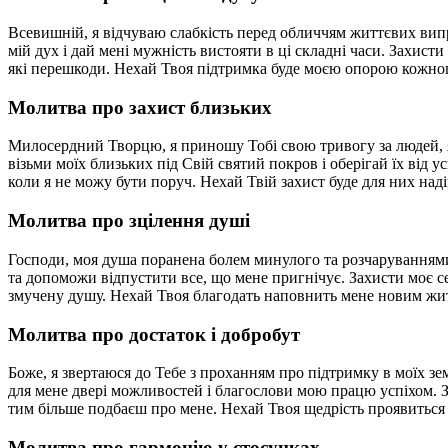
Всевишній, я відчуваю слабкість перед обличчям життєвих випр
мій дух і дай мені мужність вистояти в ці складні часи. Захис
які перешкоди. Нехай Твоя підтримка буде моєю опорою кожног
Молитва про захист близьких
Милосердний Творцю, я приношу Тобі свою тривогу за людей, як
візьми моїх близьких під Свій святий покров і оберігай їх від у
коли я не можу бути поруч. Нехай Твій захист буде для них на
Молитва про зцілення душі
Господи, моя душа поранена болем минулого та розчаруваннями, 
та допоможи відпустити все, що мене пригнічує. Захисти моє се
змучену душу. Нехай Твоя благодать наповнить мене новим жи
Молитва про достаток і добробут
Боже, я звертаюся до Тебе з проханням про підтримку в моїх зе
для мене двері можливостей і благослови мою працю успіхом. За
тим більше подбаєш про мене. Нехай Твоя щедрість проявиться 
Молитва про гармонію у стосунках