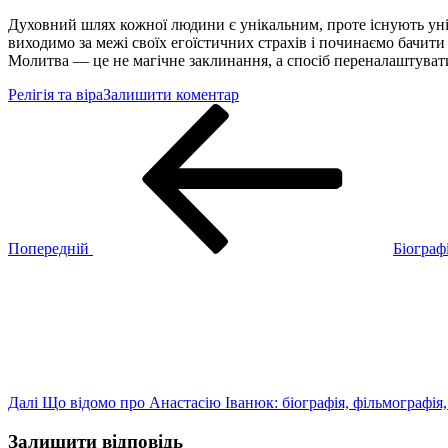
Духовний шлях кожної людини є унікальним, проте існують унів
виходимо за межі своїх егоїстичних страхів і починаємо бачит
Молитва — це не магічне заклинання, а спосіб переналаштуват
до
Релігія та віра
Залишити коментар
Навігація
Попередній
Молитва
запис
“Дари
записів
Бога
–
мої
дари”
українською
мовою
Попередній
Біограф
Наступний
запис
Далі
Що відомо про Анастасію Іванюк: біографія, фільмографія
Залишити відповідь