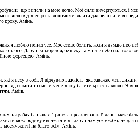
обувань, що випали на мою долю. Мої сили вичерпуються, і мені
ти мою волю від зневіри та допоможи знайти джерело сили всеред
о кроку. Амінь.
их я люблю понад усе. Моє серце болить, коли я думаю про небе
сього злого. Даруй їм здоров’я, безпеку та мирне небо над голово
дійною фортецею. Амінь.
які я несу в собі. Я відчуваю важкість, яка заважає мені дихати
рце від гіркоти та навчи мене знову бачити красу навколо. Я вір
ттям. Амінь.
мних потребах і справах. Тривога про завтрашній день і матеріа
хисти мою родину від нестатків і даруй нам усе необхідне для гі
в моєму житті на благо всім. Амінь.