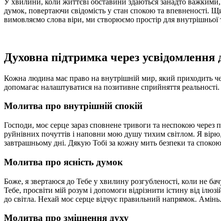
У хвилини, коли життєві обставини здаються занадто важкими
думок, повертаючи свідомість у стан спокою та впевненості. Щ
вимовляємо слова віри, ми створюємо простір для внутрішньої т
Духовна підтримка через усвідомлення 
Кожна людина має право на внутрішній мир, який приходить чер
допомагає налаштуватися на позитивне сприйняття реальності.
Молитва про внутрішній спокій
Господи, моє серце зараз сповнене тривоги та неспокою через по
руйнівних почуттів і наповни мою душу тихим світлом. Я вірю, 
завтрашньому дні. Дякую Тобі за кожну мить безпеки та спокою
Молитва про ясність думок
Боже, я звертаюся до Тебе у хвилину розгубленості, коли не б
Тебе, просвіти мій розум і допомоги відрізнити істину від ілюз
до світла. Нехай моє серце відчує правильний напрямок. Амінь
Молитва про зміцнення духу