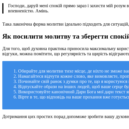
Господи, даруй мені спокій прямо зараз і захисти мій розум
впевненістю. Амінь.
Така лаконічна форма молитви ідеально підходить для ситуацій
Як посилити молитву та зберегти спокі
Для того, щоб духовна практика приносила максимальну корист
відгуки, можна помітити, що регулярність та щирість відіграють
Обирайте для молитви тихе місце, де ніхто не зможе вас
Намагайтеся відчути кожне слово, яке вимовляєте, проп
Починайте свій ранок з думки про те, що я користуюся
Відпускайте образи на інших людей, щоб ваше серце бул
Використовуйте канонічний Дари Бога мої дари текст як
Вірте в те, що відповідь на ваше прохання вже готується
Дотримання цих простих порад допоможе зробити вашу духовну