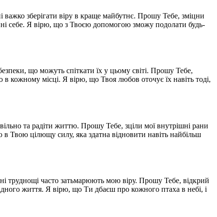
 важко зберігати віру в краще майбутнє. Прошу Тебе, зміцни
ині себе. Я вірю, що з Твоєю допомогою зможу подолати будь-
зпеки, що можуть спіткати їх у цьому світі. Прошу Тебе,
ю в кожному місці. Я вірю, що Твоя любов оточує їх навіть тоді,
 вільно та радіти життю. Прошу Тебе, зціли мої внутрішні рани
ю в Твою цілющу силу, яка здатна відновити навіть найбільш
льні труднощі часто затьмарюють мою віру. Прошу Тебе, відкрий
дного життя. Я вірю, що Ти дбаєш про кожного птаха в небі, і