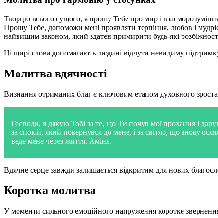
Творцю всього сущого, я прошу Тебе про мир і взаєморозуміння
Прошу Тебе, допоможи мені проявляти терпіння, любов і мудріст
найвищим законом, який здатен примирити будь-які розбіжності.
Ці щирі слова допомагають людині відчути невидиму підтримк
Молитва вдячності
Визнання отриманих благ є ключовим етапом духовного зростанн
Господи, я дякую Тобі за те, що Ти почув мої прохання і дару
за спокій, який повернувся до мене, і за світло, що знову ос
веде мене через життя. Амінь.
Вдячне серце завжди залишається відкритим для нових благосло
Коротка молитва
У моменти сильного емоційного напруження коротке звернення 