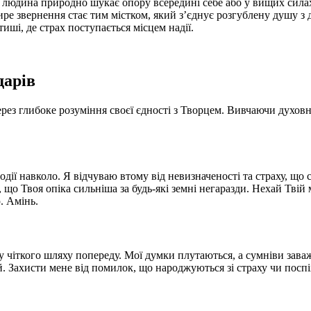
, людина природно шукає опору всередині себе або у вищих сил
ире звернення стає тим містком, який з’єднує розгублену душу з
иші, де страх поступається місцем надії.
дарів
ез глибоке розуміння своєї єдності з Творцем. Вивчаючи духовні
дії навколо. Я відчуваю втому від невизначеності та страху, що 
що Твоя опіка сильніша за будь-які земні негаразди. Нехай Твій 
. Амінь.
ачу чіткого шляху попереду. Мої думки плутаються, а сумніви за
ій. Захисти мене від помилок, що народжуються зі страху чи поспі
.