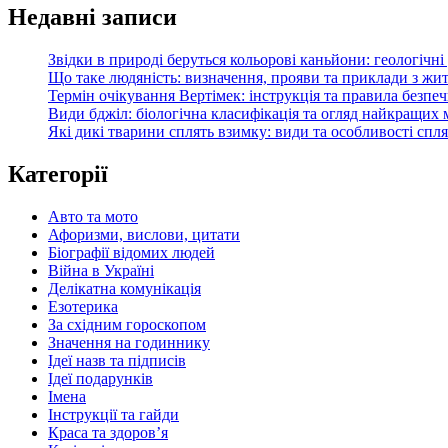
Недавні записи
Звідки в природі беруться кольорові каньйони: геологічн
Що таке людяність: визначення, прояви та приклади з жи
Термін очікування Вертімек: інструкція та правила безпе
Види бджіл: біологічна класифікація та огляд найкращих
Які дикі тварини сплять взимку: види та особливості спл
Категорії
Авто та мото
Афоризми, вислови, цитати
Біографії відомих людей
Війна в Україні
Делікатна комунікація
Езотерика
За східним гороскопом
Значення на годиннику
Ідеї назв та підписів
Ідеї подарунків
Імена
Інструкції та гайди
Краса та здоровʼя