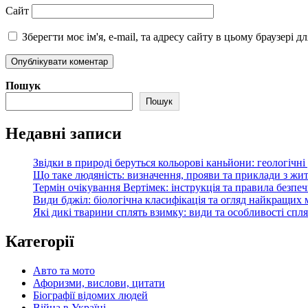
Сайт
Зберегти моє ім'я, e-mail, та адресу сайту в цьому браузері 
Пошук
Пошук
Недавні записи
Звідки в природі беруться кольорові каньйони: геологічн
Що таке людяність: визначення, прояви та приклади з жи
Термін очікування Вертімек: інструкція та правила безпе
Види бджіл: біологічна класифікація та огляд найкращих
Які дикі тварини сплять взимку: види та особливості спл
Категорії
Авто та мото
Афоризми, вислови, цитати
Біографії відомих людей
Війна в Україні