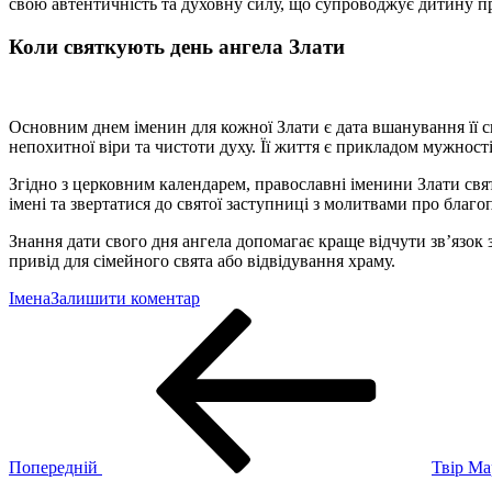
свою автентичність та духовну силу, що супроводжує дитину п
Коли святкують день ангела Злати
Основним днем іменин для кожної Злати є дата вшанування її с
непохитної віри та чистоти духу. Її життя є прикладом мужност
Згідно з церковним календарем, православні іменини Злати свя
імені та звертатися до святої заступниці з молитвами про благо
Знання дати свого дня ангела допомагає краще відчути зв’язок
привід для сімейного свята або відвідування храму.
до
Імена
Залишити коментар
Навігація
Попередній
Що
запис
означає
записів
ім’я
Злата:
походження,
характер
та
доля
Попередній
Твір Ма
Наступний