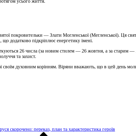
ротягом усього життя.
вятої покровительки — Злати Могленської (Мегленської). Ця свят
і, що додатково підкріплює енергетику імені.
ткуються 26 числа (за новим стилем — 26 жовтня, а за старим — 
получчя та захист.
 зі своїм духовним корінням. Віряни вважають, що в цей день мо
руся скорочено: переказ, план та характеристика героїв