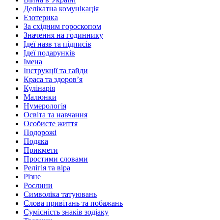
Делікатна комунікація
Езотерика
За східним гороскопом
Значення на годиннику
Ідеї назв та підписів
Ідеї подарунків
Імена
Інструкції та гайди
Краса та здоровʼя
Кулінарія
Малюнки
Нумерологія
Освіта та навчання
Особисте життя
Подорожі
Подяка
Прикмети
Простими словами
Релігія та віра
Різне
Рослини
Символіка татуювань
Слова привітань та побажань
Сумісність знаків зодіаку