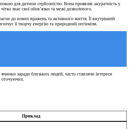
повою для дитини серйозністю. Вона проявляє акуратність у
чітко знає свої обов’язки та межі дозволеного.
рагне до нових вражень та активного життя. Її внутрішній
гнічує її творчу енергію та природний оптимізм.
і вчинки заради близьких людей, часто ставлячи інтереси
я оточуючих.
Приклад