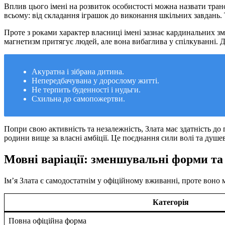
Вплив цього імені на розвиток особистості можна назвати тра
всьому: від складання іграшок до виконання шкільних завдань. Т
Проте з роками характер власниці імені зазнає кардинальних зм
магнетизм притягує людей, але вона вибаглива у спілкуванні. Д
Акуратна і зібрана дитина.
Непередбачувана у дорослому житті.
Не терпить буденності і нудьги.
Схильна до самопожертви.
Попри свою активність та незалежність, Злата має здатність до
родини вище за власні амбіції. Це поєднання сили волі та душе
Мовні варіації: зменшувальні форми та
Ім’я Злата є самодостатнім у офіційному вживанні, проте воно 
Категорія
Повна офіційна форма