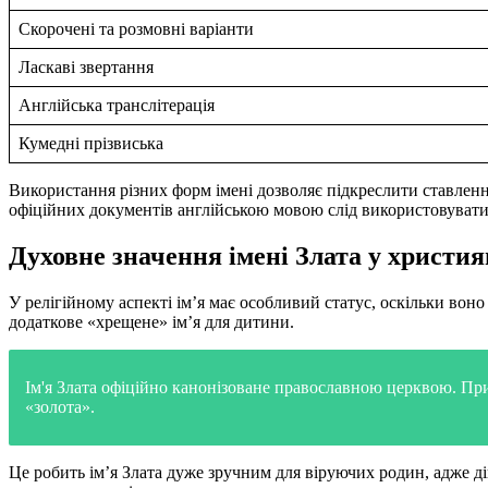
Скорочені та розмовні варіанти
Ласкаві звертання
Англійська транслітерація
Кумедні прізвиська
Використання різних форм імені дозволяє підкреслити ставленн
офіційних документів англійською мовою слід використовувати 
Духовне значення імені Злата у христия
У релігійному аспекті ім’я має особливий статус, оскільки вон
додаткове «хрещене» ім’я для дитини.
Ім'я Злата офіційно канонізоване православною церквою. При 
«золота».
Це робить ім’я Злата дуже зручним для віруючих родин, адже д