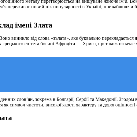
рогоцінного металу перетворюється на вишукане жіноче ім’я. Воно
це ім’я переживає новий пік популярності в Україні, приваблюючи
лад імені Злата
 Воно виникло від слова «зълата», яке буквально перекладається я
ик грецького епітета богині Афродіти — Хриса, що також означає «
денних слов’ян, зокрема в Болгарії, Сербії та Македонії. Згодом
 як символ чистоти, високої якості характеру та дорогоцінності 
лата