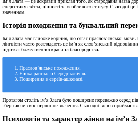
Ім’я Злата — це яскравий приклад того, як стародавня назва до
енергетику світла, цінності та особливого статусу. Сьогодні 
значенням.
Історія походження та буквальний перек
Ім’я Злата має глибоке коріння, що сягає праслов’янської мови.
лінгвісти часто розглядають це ім’я як слов’янський відповідн
підтекст божественної краси та благородства.
Праслов’янське походження.
Епоха раннього Середньовіччя.
Поширення в євреїв-ашкеназі.
Протягом століть ім’я Злата було поширене переважно серед пів
зберігаючи своє первинне значення. Сьогодні воно сприймається
Психологія та характер жінки на ім’я З