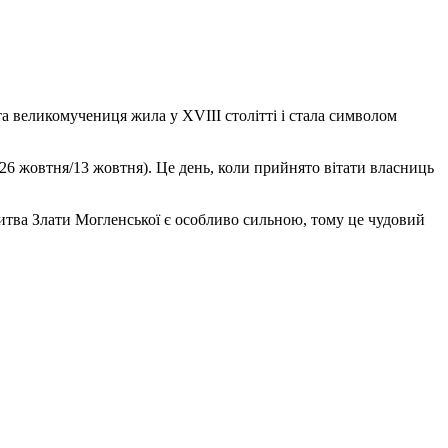
а великомучениця жила у XVIII столітті і стала символом
26 жовтня/13 жовтня). Це день, коли прийнято вітати власниць
литва Злати Могленської є особливо сильною, тому це чудовий