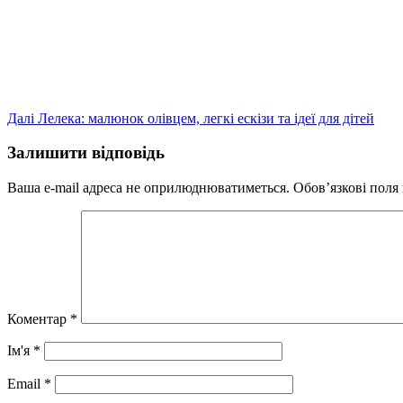
запис
Далі
Лелека: малюнок олівцем, легкі ескізи та ідеї для дітей
Залишити відповідь
Ваша e-mail адреса не оприлюднюватиметься.
Обов’язкові поля
Коментар
*
Ім'я
*
Email
*