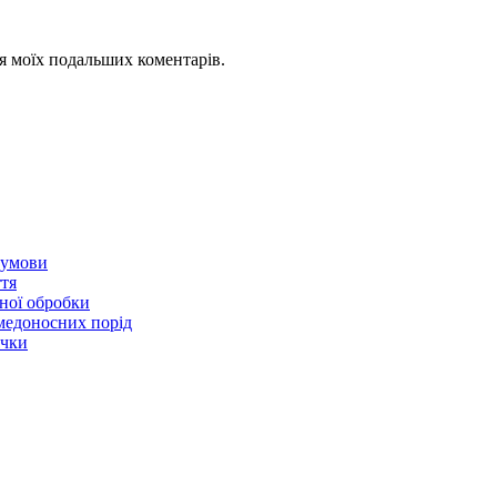
для моїх подальших коментарів.
і умови
ття
чної обробки
 медоносних порід
ячки