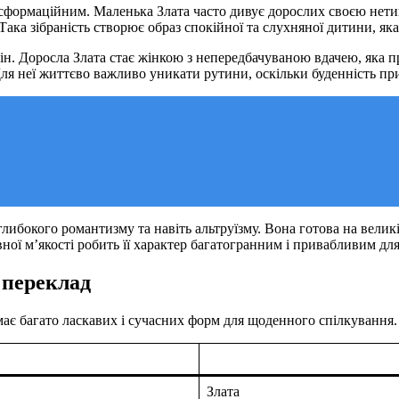
нсформаційним. Маленька Злата часто дивує дорослих своєю нети
ака зібраність створює образ спокійної та слухняної дитини, яка 
ін. Доросла Злата стає жінкою з непередбачуваною вдачею, яка п
ля неї життєво важливо уникати рутини, оскільки буденність при
 глибокого романтизму та навіть альтруїзму. Вона готова на велик
вної м’якості робить її характер багатогранним і привабливим дл
 переклад
має багато ласкавих і сучасних форм для щоденного спілкування.
Злата