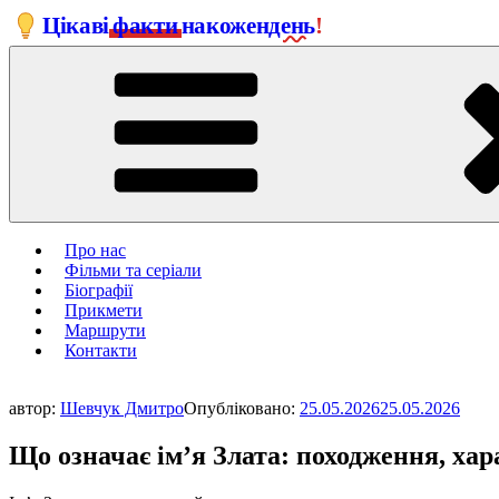
Перейти
Цікаві
факти
на
кожен
день
!
до
вмісту
Про нас
Фільми та серіали
Біографії
Прикмети
Маршрути
Контакти
автор:
Шевчук Дмитро
Опубліковано:
25.05.2026
25.05.2026
Що означає ім’я Злата: походження, хар