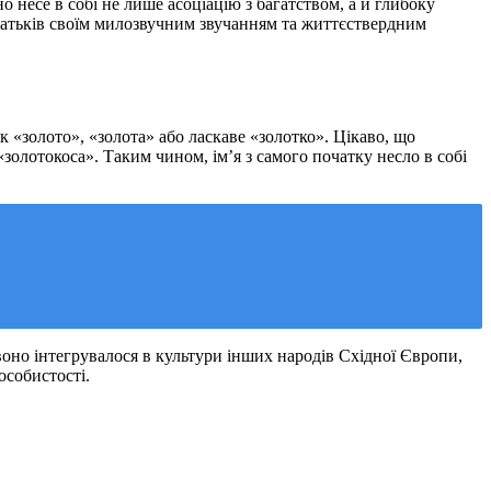
 несе в собі не лише асоціацію з багатством, а й глибоку
 батьків своїм милозвучним звучанням та життєствердним
к «золото», «золота» або ласкаве «золотко». Цікаво, що
золотокоса». Таким чином, ім’я з самого початку несло в собі
 воно інтегрувалося в культури інших народів Східної Європи,
особистості.