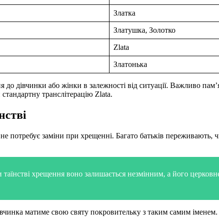
Златка
Златушка, Золотко
Zlata
Златонька
я до дівчинки або жінки в залежності від ситуації. Важливо пам
стандартну транслітерацію Zlata.
нстві
о не потребує заміни при хрещенні. Багато батьків переживають, 
таїнстві хрещення воно залишається незмінним, а його церковне з
івчинка матиме свою святу покровительку з таким самим іменем. 