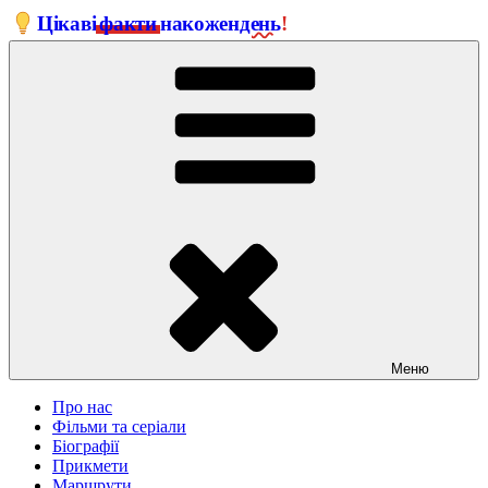
Перейти
Цікаві
факти
на
кожен
день
!
до
вмісту
Меню
Про нас
Фільми та серіали
Біографії
Прикмети
Маршрути