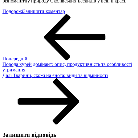
різноманітну природу Сколівських Бескидів у всій її красі.
до
Подорожі
Залишити коментар
Навігація
Попередній
Відгуки
запис
про
записів
водоспад
Кам’янка:
ціни,
маршрут,
реальні
враження
Попередній
Порода курей домінант: опис, продуктивність та особливості
утримання
Наступний
Далі
Тварини, схожі на єнота: види та відмінності
запис
Залишити відповідь