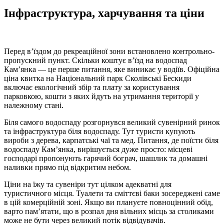
Інфраструктура, харчування та ціни
Перед в’їздом до рекреаційної зони встановлено контрольно-
пропускний пункт. Скільки коштує в’їзд на водоспад
Кам’янка — це перше питання, яке виникає у водіїв. Офіційна
ціна квитка на Національний парк Сколівські Бескиди
включає екологічний збір та плату за користування
парковкою, кошти з яких йдуть на утримання території у
належному стані.
Біля самого водоспаду розгорнувся великий сувенірний ринок
та інфраструктура біля водоспаду. Тут туристи купують
вироби з дерева, карпатські чаї та мед. Питання, де поїсти біля
водоспаду Кам’янка, вирішується дуже просто: місцеві
господарі пропонують гарячий бограч, шашлик та домашні
наливки прямо під відкритим небом.
Ціни на їжу та сувеніри тут цілком адекватні для
туристичного місця. Туалети та сміттєві баки зосереджені саме
в цій комерційній зоні. Якщо ви плануєте повноцінний обід,
варто пам’ятати, що в розпал дня вільних місць за столиками
може не бути через великий потік відвідувачів.