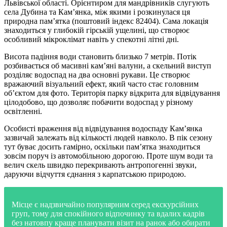
Львівської області. Орієнтиром для мандрівників слугують
села Дубина та Кам’янка, між якими і розкинулася ця
природна пам’ятка (поштовий індекс 82404). Сама локація
знаходиться у глибокій гірській ущелині, що створює
особливий мікроклімат навіть у спекотні літні дні.
Висота падіння води становить близько 7 метрів. Потік
розбивається об масивні кам’яні валуни, а скельний виступ
розділяє водоспад на два основні рукави. Це створює
вражаючий візуальний ефект, який часто стає головним
об’єктом для фото. Територія парку відкрита для відвідування
цілодобово, що дозволяє побачити водоспад у різному
освітленні.
Особисті враження від відвідування водоспаду Кам’янка
зазвичай залежать від кількості людей навколо. В пік сезону
тут буває досить гамірно, оскільки пам’ятка знаходиться
зовсім поруч із автомобільною дорогою. Проте шум води та
велич скель швидко перекривають антропогенні звуки,
даруючи відчуття єднання з карпатською природою.
Місце є надзвичайно популярним серед екскурсійних
груп, тому для спокійного відпочинку та вдалих кадрів
без натовпу краще планувати візит на ранок або обирати