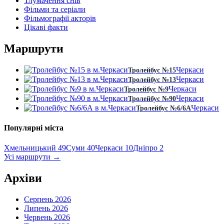
Тлумачення снів
Фільми та серіали
Фільмографії акторів
Цікаві факти
Маршрути
Черкаси
Тролейбус №15
Черкаси
Тролейбус №13
Черкаси
Тролейбус №9
Черкаси
Тролейбус №90
Черкаси
Тролейбус №6/6А
Популярні міста
Хмельницький
49
Суми
40
Черкаси
10
Дніпро
2
Усі маршрути
→
Архіви
Серпень 2026
Липень 2026
Червень 2026