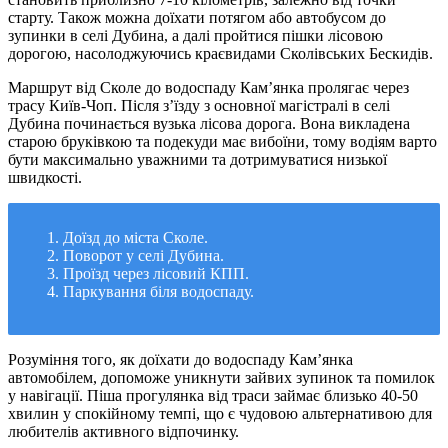
старту. Також можна доїхати потягом або автобусом до
зупинки в селі Дубина, а далі пройтися пішки лісовою
дорогою, насолоджуючись краєвидами Сколівських Бескидів.
Маршрут від Сколе до водоспаду Кам’янка пролягає через
трасу Київ-Чоп. Після з’їзду з основної магістралі в селі
Дубина починається вузька лісова дорога. Вона викладена
старою бруківкою та подекуди має вибоїни, тому водіям варто
бути максимально уважними та дотримуватися низької
швидкості.
Доїзд до міста Сколе.
Поворот у селі Дубина.
Проїзд через лісовий КПП.
Паркування біля водоспаду.
Розуміння того, як доїхати до водоспаду Кам’янка
автомобілем, допоможе уникнути зайвих зупинок та помилок
у навігації. Піша прогулянка від траси займає близько 40-50
хвилин у спокійному темпі, що є чудовою альтернативою для
любителів активного відпочинку.