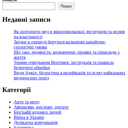
Пошук
Недавні записи
Як розтопити мед в мікрохвильовці: інструкція та вплив
на властивості
Звідки в природі беруться кольорові каньйони:
геологічні умови
Що таке людяність: визначення, прояви та приклади з
життя
Термін очікування Вертімек: інструкція та правила
безпечної обробки
Види бджіл: біологічна класифікація та огляд найкращих
медоносних порід
Категорії
Авто та мото
Афоризми, вислови, цитати
Біографії відомих людей
Війна в Україні
Делікатна комунікація
Езотерика