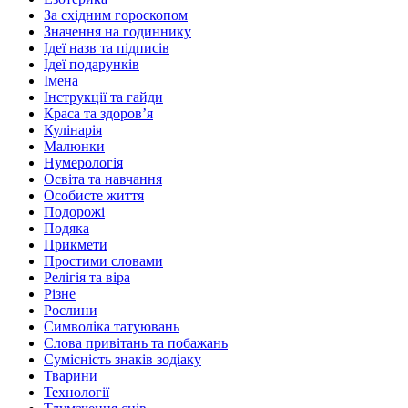
За східним гороскопом
Значення на годиннику
Ідеї назв та підписів
Ідеї подарунків
Імена
Інструкції та гайди
Краса та здоровʼя
Кулінарія
Малюнки
Нумерологія
Освіта та навчання
Особисте життя
Подорожі
Подяка
Прикмети
Простими словами
Релігія та віра
Різне
Рослини
Символіка татуювань
Слова привітань та побажань
Сумісність знаків зодіаку
Тварини
Технології