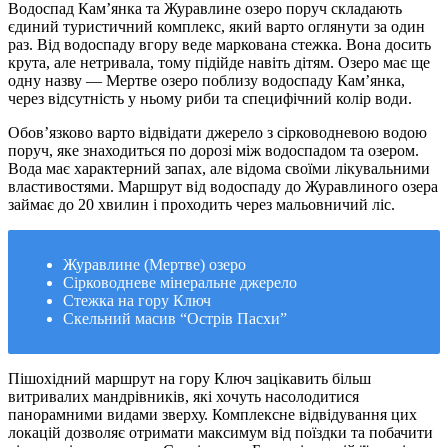
Водоспад Кам’янка та Журавлине озеро поруч складають
єдиний туристичний комплекс, який варто оглянути за один
раз. Від водоспаду вгору веде маркована стежка. Вона досить
крута, але нетривала, тому підійде навіть дітям. Озеро має ще
одну назву — Мертве озеро поблизу водоспаду Кам’янка,
через відсутність у ньому риби та специфічний колір води.
Обов’язково варто відвідати джерело з сірководневою водою
поруч, яке знаходиться по дорозі між водоспадом та озером.
Вода має характерний запах, але відома своїми лікувальними
властивостями. Маршрут від водоспаду до Журавлиного озера
займає до 20 хвилин і проходить через мальовничий ліс.
Журавлине (Мертве) озеро
Сірководневе мінеральне джерело
Стежка на гору Ключ
Скельний масив “Острів Пасхи”
Пішохідний маршрут на гору Ключ зацікавить більш
витривалих мандрівників, які хочуть насолодитися
панорамними видами зверху. Комплексне відвідування цих
локацій дозволяє отримати максимум від поїздки та побачити