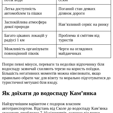
Легка доступність
Поганий стан деяких
автомобілем та пішки
ділянок дороги
Заспокійлива атмосфера
Нав’язливий сервіс на ринку
дикої природи
Багато цікавих локацій у
Проблема зі сміттям від
радіусі 1 км
туристів
Можливість організувати
Черги на оглядових
повноцінний пікнік
майданчиках
Попри певні мінуси, переваги та недоліки відпочинку біля
водоспаду зазвичай схиляють терези на користь поїздки.
Більшість негативних моментів можна нівелювати, якщо
правильно обрати час для візиту та морально підготуватися до
туристичної метушні біля входу.
Як доїхати до водоспаду Кам’янка
Найзручнішим варіантом є подорож власним
автотранспортом. Відстань від Сколе до водоспаду Кам’янка
становить приблизно 7-10 кілометрів, залежно від точки