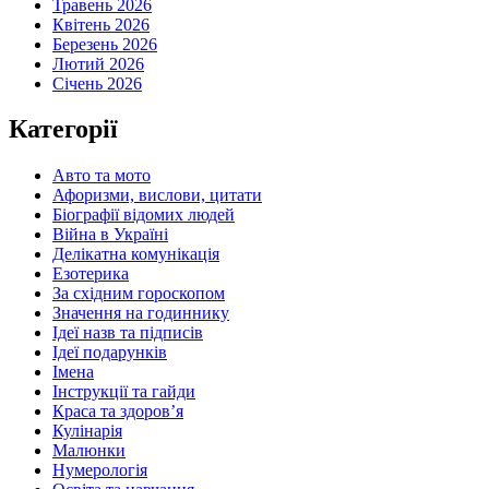
Травень 2026
Квітень 2026
Березень 2026
Лютий 2026
Січень 2026
Категорії
Авто та мото
Афоризми, вислови, цитати
Біографії відомих людей
Війна в Україні
Делікатна комунікація
Езотерика
За східним гороскопом
Значення на годиннику
Ідеї назв та підписів
Ідеї подарунків
Імена
Інструкції та гайди
Краса та здоровʼя
Кулінарія
Малюнки
Нумерологія