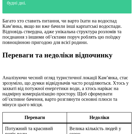
будні дні.
Багато хто ставить питання, чи варто їхати на водоспад
Кам’янка, якщо ви вже бачили інші карпатські водоспади.
Відповідь ствердна, адже унікальна структура розломів та
поєднання з іншими об’єктами поруч роблять цю поїздку
повноцінною пригодою для всієї родини.
Переваги та недоліки відпочинку
Аналізуючи чесний огляд туристичної локації Кам’янка, стає
зрозуміло, що думки відвідувачів часто розділяються. Хтось у
захваті від потужної енергетики води, а хтось нарікає на
надмірну комерціалізацію простору. Щоб сформувати
об’єктивне бачення, варто розглянути основні плюси та
мінуси цього місця.
Переваги
Недоліки
Потужний та красивий
Велика кількість людей у
потік води
сезон