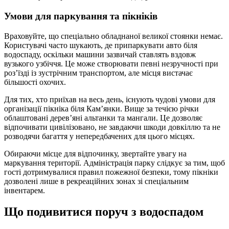
Умови для паркування та пікніків
Враховуйте, що спеціально обладнаної великої стоянки немає.
Користувачі часто шукають, де припаркувати авто біля
водоспаду, оскільки машини зазвичай ставлять вздовж
вузького узбіччя. Це може створювати певні незручності при
роз’їзді із зустрічним транспортом, але місця вистачає
більшості охочих.
Для тих, хто приїхав на весь день, існують чудові умови для
організації пікніка біля Кам’янки. Вище за течією річки
облаштовані дерев’яні альтанки та мангали. Це дозволяє
відпочивати цивілізовано, не завдаючи шкоди довкіллю та не
розводячи багаття у непередбачених для цього місцях.
Обираючи місце для відпочинку, звертайте увагу на
маркування території. Адміністрація парку слідкує за тим, щоб
гості дотримувалися правил пожежної безпеки, тому пікніки
дозволені лише в рекреаційних зонах зі спеціальним
інвентарем.
Що подивитися поруч з водоспадом