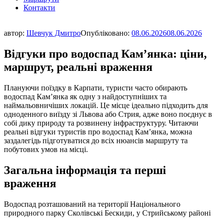
Контакти
автор:
Шевчук Дмитро
Опубліковано:
08.06.2026
08.06.2026
Відгуки про водоспад Кам’янка: ціни,
маршрут, реальні враження
Плануючи поїздку в Карпати, туристи часто обирають
водоспад Кам’янка як одну з найдоступніших та
наймальовничіших локацій. Це місце ідеально підходить для
одноденного виїзду зі Львова або Стрия, адже воно поєднує в
собі дику природу та розвинену інфраструктуру. Читаючи
реальні відгуки туристів про водоспад Кам’янка, можна
заздалегідь підготуватися до всіх нюансів маршруту та
побутових умов на місці.
Загальна інформація та перші
враження
Водоспад розташований на території Національного
природного парку Сколівські Бескиди, у Стрийському районі